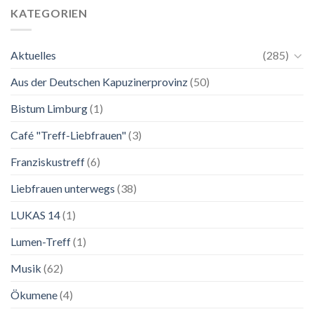
und
Ausstellung
KATEGORIEN
15.
zu
August:
Franziskus
Patrozinium
in
Aktuelles
(285)
Mariä
Salzburg
Himmelfahrt
Aus der Deutschen Kapuzinerprovinz
(50)
Bistum Limburg
(1)
Café "Treff-Liebfrauen"
(3)
Franziskustreff
(6)
Liebfrauen unterwegs
(38)
LUKAS 14
(1)
Lumen-Treff
(1)
Musik
(62)
Ökumene
(4)