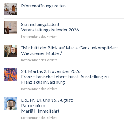
Pfortenöffnungszeiten
Sie sind eingeladen!
Veranstaltungskalender 2026
für
Kommentare deaktiviert
Sie
sind
“Mir hilft der Blick auf Maria. Ganz unkompliziert.
eingeladen!
Wie zu einer Mutter.”
Veranstaltungskalender
für
Kommentare deaktiviert
2026
“Mir
hilft
24. Mai bis 2. November 2026
der
Franziskanische Lebenskunst: Ausstellung zu
Blick
Franziskus in Salzburg
auf
für
Kommentare deaktiviert
Maria.
24.
Ganz
Mai
unkompliziert.
Do./Fr., 14. und 15. August:
bis
Wie
Patrozinium
2.
zu
Mariä Himmelfahrt
November
einer
für
Kommentare deaktiviert
2026
Mutter.”
Do./Fr.,
Franziskanische
14.
Lebenskunst: