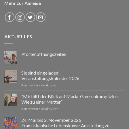
Mehr zur Anreise
AKTUELLES
Pfortenöffnungszeiten
Sie sind eingeladen!
Veranstaltungskalender 2026
für
Kommentare deaktiviert
Sie
sind
“Mir hilft der Blick auf Maria. Ganz unkompliziert.
eingeladen!
Wie zu einer Mutter.”
Veranstaltungskalender
für
Kommentare deaktiviert
2026
“Mir
hilft
24. Mai bis 2. November 2026
der
Franziskanische Lebenskunst: Ausstellung zu
Blick