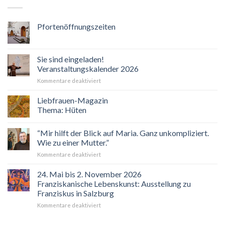
Pfortenöffnungszeiten
Sie sind eingeladen!
Veranstaltungskalender 2026
für
Kommentare deaktiviert
Sie
sind
Liebfrauen-Magazin
eingeladen!
Thema: Hüten
Veranstaltungskalender
2026
“Mir hilft der Blick auf Maria. Ganz unkompliziert.
Wie zu einer Mutter.”
für
Kommentare deaktiviert
“Mir
hilft
24. Mai bis 2. November 2026
der
Franziskanische Lebenskunst: Ausstellung zu
Blick
Franziskus in Salzburg
auf
für
Kommentare deaktiviert
Maria.
24.
Ganz
Mai
unkompliziert.