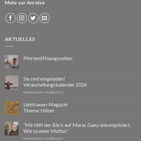
Mehr zur Anreise
AKTUELLES
Pfortenöffnungszeiten
Sie sind eingeladen!
Veranstaltungskalender 2026
für
Kommentare deaktiviert
Sie
sind
Liebfrauen-Magazin
eingeladen!
Thema: Hüten
Veranstaltungskalender
2026
“Mir hilft der Blick auf Maria. Ganz unkompliziert.
Wie zu einer Mutter.”
für
Kommentare deaktiviert