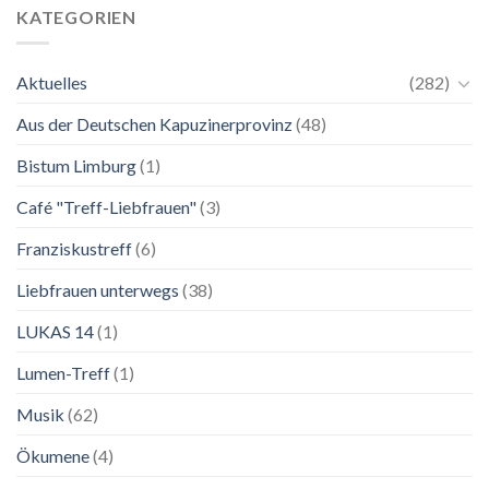
bis
Wie
KATEGORIEN
2.
zu
November
einer
2026
Mutter.”
Aktuelles
(282)
Franziskanische
Lebenskunst:
Aus der Deutschen Kapuzinerprovinz
(48)
Ausstellung
zu
Franziskus
Bistum Limburg
(1)
in
Salzburg
Café "Treff-Liebfrauen"
(3)
Franziskustreff
(6)
Liebfrauen unterwegs
(38)
LUKAS 14
(1)
Lumen-Treff
(1)
Musik
(62)
Ökumene
(4)