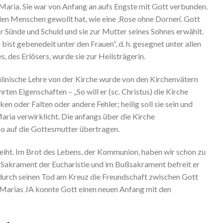
 Maria. Sie war von Anfang an aufs Engste mit Gott verbunden.
en Menschen gewollt hat, wie eine ‚Rose ohne Dornen‘. Gott
 Sünde und Schuld und sie zur Mutter seines Sohnes erwählt.
ist gebenedeit unter den Frauen“, d. h. gesegnet unter allen
, des Erlösers, wurde sie zur Heilsträgerin.
ulinische Lehre von der Kirche wurde von den Kirchenvätern
ten Eigenschaften – „So will er (sc. Christus) die Kirche
cken oder Falten oder andere Fehler; heilig soll sie sein und
Maria verwirklicht. Die anfangs über die Kirche
o auf die Gottesmutter übertragen.
eiht. Im Brot des Lebens, der Kommunion, haben wir schon zu
 Sakrament der Eucharistie und im Bußsakrament befreit er
 durch seinen Tod am Kreuz die Freundschaft zwischen Gott
 Marias JA konnte Gott einen neuen Anfang mit den