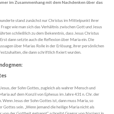
 immer im Zusammenhang mit dem Nachdenken über das
hunderte stand zunächst nur Christus im Mittelpunkt ihrer
 Frage wie man sich das Verhältnis zwischen Gott und Jesus
ührten schließlich zu dem Bekenntnis, dass Jesus Christus
rst dann setzte auch die Reflexion über Maria ein. Die
ssagen über Marias Rolle in der Erlösung, ihrer persönlichen
stzuhalten, die dann schriftlich fixiert wurden.
iendogmen:
tes
Jesus, der Sohn Gottes, zugleich als wahrer Mensch und
aria auf dem Konzil von Ephesus im Jahre 431 n. Chr. der
. Wenn Jesus der Sohn Gottes ist, dann muss Maria, so
er Gottes sein. „Wenn jemand die heilige Maria nicht als
r von der Gottheit getrennt“, schreibt Gregor von Nazianz in