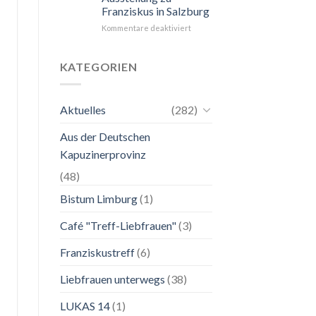
Franziskus in Salzburg
unkompliziert.
Wie
für
Kommentare deaktiviert
zu
24.
einer
Mai
Mutter.”
bis
KATEGORIEN
2.
November
2026
Aktuelles
(282)
Franziskanische
Lebenskunst:
Aus der Deutschen
Ausstellung
zu
Kapuzinerprovinz
Franziskus
in
(48)
Salzburg
Bistum Limburg
(1)
Café "Treff-Liebfrauen"
(3)
Franziskustreff
(6)
Liebfrauen unterwegs
(38)
LUKAS 14
(1)