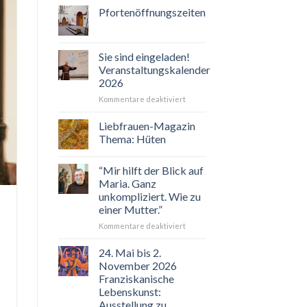
Pfortenöffnungszeiten
Sie sind eingeladen!
Veranstaltungskalender
2026
für
Kommentare deaktiviert
Sie
sind
Liebfrauen-Magazin
eingeladen!
Thema: Hüten
Veranstaltungskalender
2026
“Mir hilft der Blick auf
Maria. Ganz
unkompliziert. Wie zu
einer Mutter.”
für
Kommentare deaktiviert
“Mir
hilft
24. Mai bis 2.
der
November 2026
Blick
Franziskanische
auf
Lebenskunst:
Maria.
Ausstellung zu
Ganz