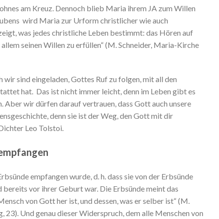
 Sohnes am Kreuz. Dennoch blieb Maria ihrem JA zum Willen
laubens wird Maria zur Urform christlicher wie auch
 zeigt, was jedes christliche Leben bestimmt: das Hören auf
 allem seinen Willen zu erfüllen“ (M. Schneider, Maria-Kirche
 wir sind eingeladen, Gottes Ruf zu folgen, mit all den
attet hat. Das ist nicht immer leicht, denn im Leben gibt es
. Aber wir dürfen darauf vertrauen, dass Gott auch unsere
nsgeschichte, denn sie ist der Weg, den Gott mit dir
Dichter Leo Tolstoi.
e empfangen
Erbsünde empfangen wurde, d. h. dass sie von der Erbsünde
 bereits vor ihrer Geburt war. Die Erbsünde meint das
ensch von Gott her ist, und dessen, was er selber ist“ (M.
g, 23). Und genau dieser Widerspruch, dem alle Menschen von