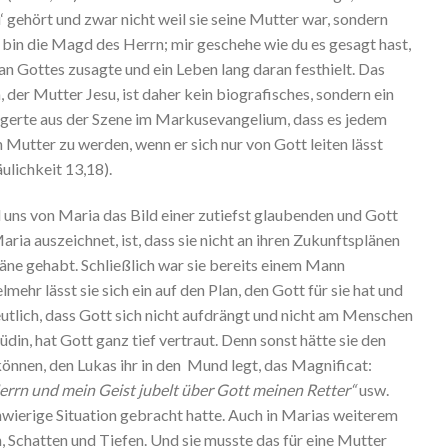
‘ gehört und zwar nicht weil sie seine Mutter war, sondern
ch bin die Magd des Herrn; mir geschehe wie du es gesagt hast,
an Gottes zusagte und ein Leben lang daran festhielt. Das
, der Mutter Jesu, ist daher kein biografisches, sondern ein
lgerte aus der Szene im Markusevangelium, dass es jedem
 Mutter zu werden, wenn er sich nur von Gott leiten lässt
ulichkeit 13,18).
uns von Maria das Bild einer zutiefst glaubenden und Gott
ria auszeichnet, ist, dass sie nicht an ihren Zukunftsplänen
Pläne gehabt. Schließlich war sie bereits einem Mann
mehr lässt sie sich ein auf den Plan, den Gott für sie hat und
eutlich, dass Gott sich nicht aufdrängt und nicht am Menschen
üdin, hat Gott ganz tief vertraut. Denn sonst hätte sie den
önnen, den Lukas ihr in den Mund legt, das Magnificat:
errn und mein Geist jubelt über Gott meinen Retter“
usw.
chwierige Situation gebracht hatte. Auch in Marias weiterem
 Schatten und Tiefen. Und sie musste das für eine Mutter