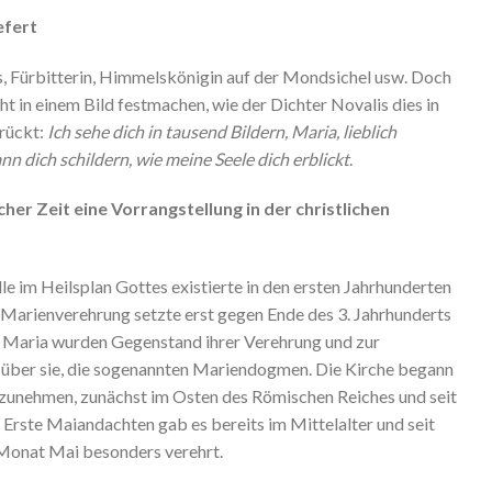
efert
s, Fürbitterin, Himmelskönigin auf der Mondsichel usw. Doch
ht in einem Bild festmachen, wie der Dichter Novalis dies in
drückt:
Ich sehe dich in tausend Bildern, Maria, lieblich
nn dich schildern, wie meine Seele dich erblickt
.
her Zeit eine Vorrangstellung in der christlichen
lle im Heilsplan Gottes existierte in den ersten Jahrhunderten
e Marienverehrung setzte erst gegen Ende des 3. Jahrhunderts
on Maria wurden Gegenstand ihrer Verehrung und zur
 über sie, die sogenannten Mariendogmen. Die Kirche begann
fzunehmen, zunächst im Osten des Römischen Reiches und seit
Erste Maiandachten gab es bereits im Mittelalter und seit
Monat Mai besonders verehrt.