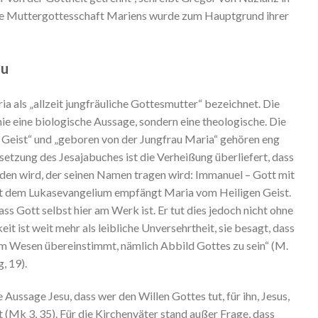
 Die Muttergottesschaft Mariens wurde zum Hauptgrund ihrer
au
ria als „allzeit jungfräuliche Gottesmutter“ bezeichnet. Die
Linie eine biologische Aussage, sondern eine theologische. Die
Geist“ und „geboren von der Jungfrau Maria“ gehören eng
etzung des Jesajabuches ist die Verheißung überliefert, dass
den wird, der seinen Namen tragen wird: Immanuel – Gott mit
aut dem Lukasevangelium empfängt Maria vom Heiligen Geist.
s Gott selbst hier am Werk ist. Er tut dies jedoch nicht ohne
t ist weit mehr als leibliche Unversehrtheit, sie besagt, dass
em Wesen übereinstimmt, nämlich Abbild Gottes zu sein“ (M.
, 19).
Aussage Jesu, dass wer den Willen Gottes tut, für ihn, Jesus,
 (Mk 3, 35). Für die Kirchenväter stand außer Frage, dass