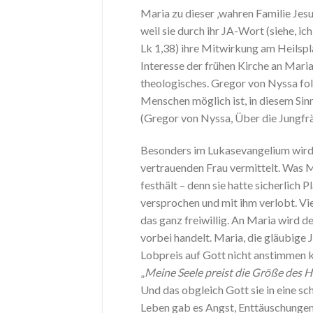
Maria zu dieser ‚wahren Familie Jesu
weil sie durch ihr JA-Wort (siehe, i
Lk 1,38) ihre Mitwirkung am Heilspl
Interesse der frühen Kirche an Maria
theologisches. Gregor von Nyssa fo
Menschen möglich ist, in diesem Sinn
(Gregor von Nyssa, Über die Jungfrä
Besonders im Lukasevangelium wird 
vertrauenden Frau vermittelt. Was Ma
festhält – denn sie hatte sicherlich 
versprochen und mit ihm verlobt. Viel
das ganz freiwillig. An Maria wird d
vorbei handelt. Maria, die gläubige J
Lobpreis auf Gott nicht anstimmen k
„
Meine Seele preist die Größe des H
Und das obgleich Gott sie in eine s
Leben gab es Angst, Enttäuschungen,