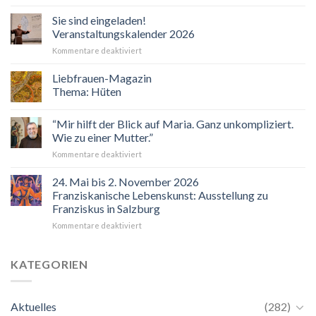
Sie sind eingeladen!
Veranstaltungskalender 2026
für
Kommentare deaktiviert
Sie
sind
Liebfrauen-Magazin
eingeladen!
Thema: Hüten
Veranstaltungskalender
2026
“Mir hilft der Blick auf Maria. Ganz unkompliziert.
Wie zu einer Mutter.”
für
Kommentare deaktiviert
“Mir
hilft
24. Mai bis 2. November 2026
der
Franziskanische Lebenskunst: Ausstellung zu
Blick
Franziskus in Salzburg
auf
für
Kommentare deaktiviert
Maria.
24.
Ganz
Mai
unkompliziert.
bis
Wie
KATEGORIEN
2.
zu
November
einer
2026
Mutter.”
Aktuelles
(282)
Franziskanische