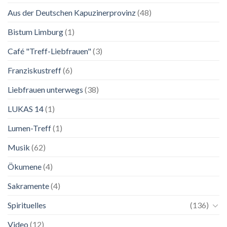
Lebenskunst:
Aus der Deutschen Kapuzinerprovinz
(48)
Ausstellung
zu
Franziskus
Bistum Limburg
(1)
in
Salzburg
Café "Treff-Liebfrauen"
(3)
Franziskustreff
(6)
Liebfrauen unterwegs
(38)
LUKAS 14
(1)
Lumen-Treff
(1)
Musik
(62)
Ökumene
(4)
Sakramente
(4)
Spirituelles
(136)
Video
(12)