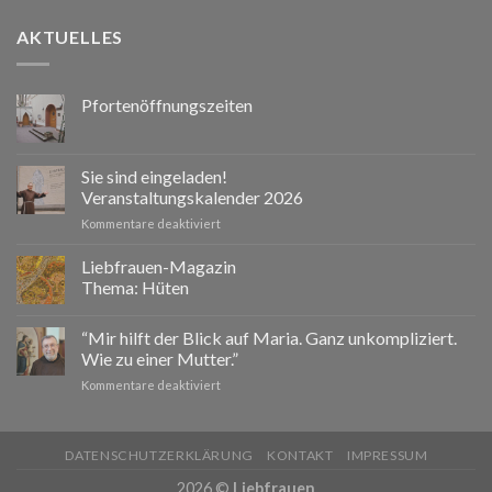
AKTUELLES
Pfortenöffnungszeiten
Sie sind eingeladen!
Veranstaltungskalender 2026
für
Kommentare deaktiviert
Sie
sind
Liebfrauen-Magazin
eingeladen!
Thema: Hüten
Veranstaltungskalender
2026
“Mir hilft der Blick auf Maria. Ganz unkompliziert.
Wie zu einer Mutter.”
für
Kommentare deaktiviert
“Mir
hilft
der
DATENSCHUTZERKLÄRUNG
KONTAKT
IMPRESSUM
Blick
auf
2026 ©
Liebfrauen