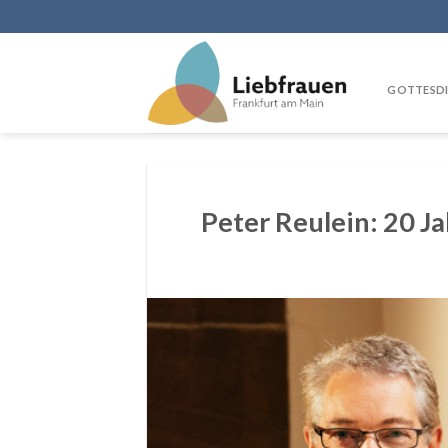
Skip
to
content
GOTTESDI
Peter Reulein: 20 J