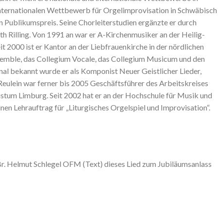
 Internationalen Wettbewerb für Orgelimprovisation in Schwäbisch
Publikumspreis. Seine Chorleiterstudien ergänzte er durch
th Rilling. Von 1991 an war er A-Kirchenmusiker an der Heilig-
it 2000 ist er Kantor an der Liebfrauenkirche in der nördlichen
nsemble, das Collegium Vocale, das Collegium Musicum und den
nal bekannt wurde er als Komponist Neuer Geistlicher Lieder,
Reulein war ferner bis 2005 Geschäftsführer des Arbeitskreises
stum Limburg. Seit 2002 hat er an der Hochschule für Musik und
en Lehrauftrag für „Liturgisches Orgelspiel und Improvisation“.
Br. Helmut Schlegel OFM (Text) dieses Lied zum Jubiläumsanlass