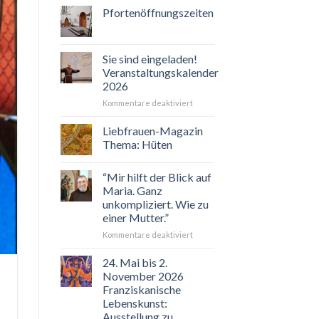
Pfortenöffnungszeiten
Sie sind eingeladen!
Veranstaltungskalender
2026
für
Kommentare deaktiviert
Sie
sind
Liebfrauen-Magazin
eingeladen!
Thema: Hüten
Veranstaltungskalender
2026
“Mir hilft der Blick auf
Maria. Ganz
unkompliziert. Wie zu
einer Mutter.”
für
Kommentare deaktiviert
“Mir
hilft
24. Mai bis 2.
der
November 2026
Blick
Franziskanische
auf
Lebenskunst:
Maria.
Ausstellung zu
Ganz