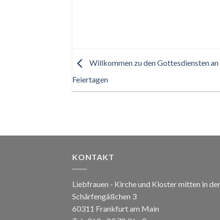
Willkommen zu den Gottesdiensten an 
Feiertagen
KONTAKT
Liebfrauen - Kirche und Kloster mitten in de
Schärfengäßchen 3
60311 Frankfurt am Main