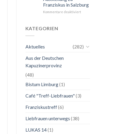
Franziskus in Salzburg
unkompliziert.
Wie
für
Kommentare deaktiviert
zu
24.
einer
Mai
Mutter.”
bis
KATEGORIEN
2.
November
2026
Aktuelles
(282)
Franziskanische
Lebenskunst:
Aus der Deutschen
Ausstellung
zu
Kapuzinerprovinz
Franziskus
in
(48)
Salzburg
Bistum Limburg
(1)
Café "Treff-Liebfrauen"
(3)
Franziskustreff
(6)
Liebfrauen unterwegs
(38)
LUKAS 14
(1)