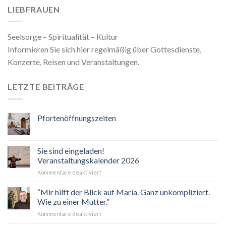
LIEBFRAUEN
Seelsorge – Spiritualität – Kultur
Informieren Sie sich hier regelmäßig über Gottesdienste,
Konzerte, Reisen und Veranstaltungen.
LETZTE BEITRÄGE
Pfortenöffnungszeiten
Sie sind eingeladen!
Veranstaltungskalender 2026
für
Kommentare deaktiviert
Sie
sind
“Mir hilft der Blick auf Maria. Ganz unkompliziert.
eingeladen!
Wie zu einer Mutter.”
Veranstaltungskalender
für
Kommentare deaktiviert
2026
“Mir