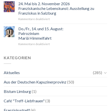
hilft
24. Mai bis 2. November 2026
der
Franziskanische Lebenskunst: Ausstellung zu
Blick
Franziskus in Salzburg
auf
für
Kommentare deaktiviert
Maria.
24.
Ganz
Mai
unkompliziert.
Do./Fr., 14. und 15. August:
bis
Wie
Patrozinium
2.
zu
Mariä Himmelfahrt
November
einer
für
Kommentare deaktiviert
2026
Mutter.”
Do./Fr.,
Franziskanische
14.
Lebenskunst:
und
Ausstellung
KATEGORIEN
15.
zu
August:
Franziskus
Patrozinium
in
Aktuelles
(285)
Mariä
Salzburg
Himmelfahrt
Aus der Deutschen Kapuzinerprovinz
(50)
Bistum Limburg
(1)
Café "Treff-Liebfrauen"
(3)
Franziskustreff
(6)