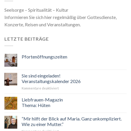
Seelsorge – Spiritualität – Kultur
Informieren Sie sich hier regelmäßig über Gottesdienste,
Konzerte, Reisen und Veranstaltungen.
LETZTE BEITRÄGE
Pfortenöffnungszeiten
Sie sind eingeladen!
Veranstaltungskalender 2026
für
Kommentare deaktiviert
Sie
sind
Liebfrauen-Magazin
eingeladen!
Thema: Hüten
Veranstaltungskalender
2026
“Mir hilft der Blick auf Maria. Ganz unkompliziert.
Wie zu einer Mutter.”
für