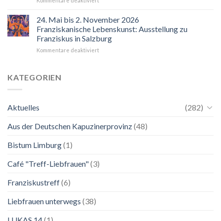
Kommentare deaktiviert
“Mir
hilft
24. Mai bis 2. November 2026
der
Franziskanische Lebenskunst: Ausstellung zu
Blick
Franziskus in Salzburg
auf
für
Kommentare deaktiviert
Maria.
24.
Ganz
Mai
unkompliziert.
bis
Wie
KATEGORIEN
2.
zu
November
einer
2026
Mutter.”
Aktuelles
(282)
Franziskanische
Lebenskunst:
Aus der Deutschen Kapuzinerprovinz
(48)
Ausstellung
zu
Franziskus
Bistum Limburg
(1)
in
Salzburg
Café "Treff-Liebfrauen"
(3)
Franziskustreff
(6)
Liebfrauen unterwegs
(38)
LUKAS 14
(1)