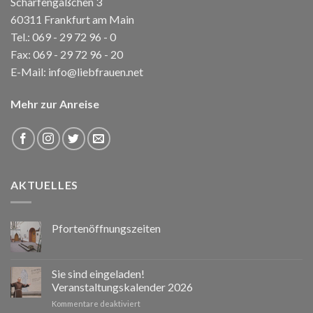
Schärfengäßchen 3
60311 Frankfurt am Main
Tel.:
069 - 29 72 96 - 0
Fax: 069 - 29 72 96 - 20
E-Mail:
info@liebfrauen.net
Mehr zur Anreise
AKTUELLES
Pfortenöffnungszeiten
Sie sind eingeladen!
Veranstaltungskalender 2026
für
Kommentare deaktiviert