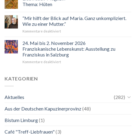
eingeladen!
Thema: Hüten
Veranstaltungskalender
2026
“Mir hilft der Blick auf Maria. Ganz unkompliziert.
Wie zu einer Mutter.”
für
Kommentare deaktiviert
“Mir
hilft
24. Mai bis 2. November 2026
der
Franziskanische Lebenskunst: Ausstellung zu
Blick
Franziskus in Salzburg
auf
für
Kommentare deaktiviert
Maria.
24.
Ganz
Mai
unkompliziert.
bis
Wie
KATEGORIEN
2.
zu
November
einer
2026
Mutter.”
Aktuelles
(282)
Franziskanische
Lebenskunst:
Aus der Deutschen Kapuzinerprovinz
(48)
Ausstellung
zu
Franziskus
Bistum Limburg
(1)
in
Salzburg
Café "Treff-Liebfrauen"
(3)