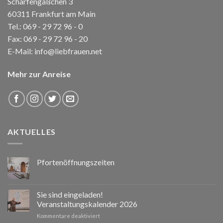
Schärfengäßchen 3
60311 Frankfurt am Main
Tel.:
069 - 29 72 96 - 0
Fax: 069 - 29 72 96 - 20
E-Mail:
info@liebfrauen.net
Mehr zur Anreise
AKTUELLES
Pfortenöffnungszeiten
Sie sind eingeladen!
Veranstaltungskalender 2026
für
Kommentare deaktiviert