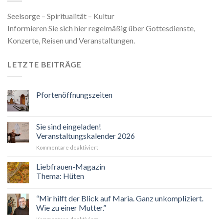
Seelsorge – Spiritualität – Kultur
Informieren Sie sich hier regelmäßig über Gottesdienste,
Konzerte, Reisen und Veranstaltungen.
LETZTE BEITRÄGE
Pfortenöffnungszeiten
Sie sind eingeladen!
Veranstaltungskalender 2026
für
Kommentare deaktiviert
Sie
sind
Liebfrauen-Magazin
eingeladen!
Thema: Hüten
Veranstaltungskalender
2026
“Mir hilft der Blick auf Maria. Ganz unkompliziert.
Wie zu einer Mutter.”
für