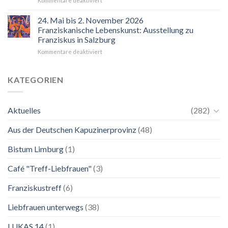
Kommentare deaktiviert
“Mir
hilft
24. Mai bis 2. November 2026
der
Franziskanische Lebenskunst: Ausstellung zu
Blick
Franziskus in Salzburg
auf
für
Kommentare deaktiviert
Maria.
24.
Ganz
Mai
unkompliziert.
bis
Wie
KATEGORIEN
2.
zu
November
einer
2026
Mutter.”
Aktuelles
(282)
Franziskanische
Lebenskunst:
Aus der Deutschen Kapuzinerprovinz
(48)
Ausstellung
zu
Franziskus
Bistum Limburg
(1)
in
Salzburg
Café "Treff-Liebfrauen"
(3)
Franziskustreff
(6)
Liebfrauen unterwegs
(38)
LUKAS 14
(1)