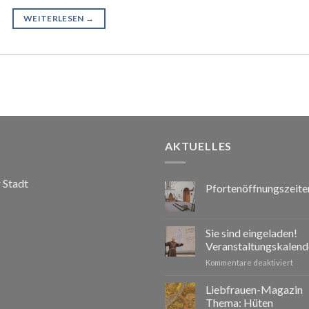
WEITERLESEN
→
AKTUELLES
r Stadt
Pfortenöffnungszeite
Sie sind eingeladen!
Veranstaltungskalend
für
Kommentare deaktiviert
Sie
sind
Liebfrauen-Magazin
eing
Thema: Hüten
Vera