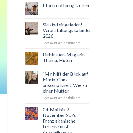
Pfortenöffnungszeiten
Sie sind eingeladen!
Veranstaltungskalender
2026
für
Kommentare deaktiviert
Sie
sind
Liebfrauen-Magazin
eingeladen!
Thema: Hüten
Veranstaltungskalender
2026
“Mir hilft der Blick auf
Maria. Ganz
unkompliziert. Wie zu
einer Mutter.”
für
Kommentare deaktiviert
“Mir
hilft
24. Mai bis 2.
der
November 2026
Blick
Franziskanische
auf
Lebenskunst:
Maria.
Ausstellung zu
Ganz