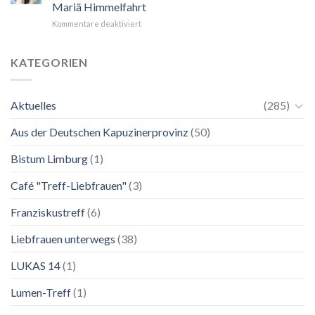
zu
Mariä Himmelfahrt
November
einer
für
Kommentare deaktiviert
2026
Mutter.”
Do./Fr.,
Franziskanische
14.
Lebenskunst:
und
Ausstellung
KATEGORIEN
15.
zu
August:
Franziskus
Patrozinium
in
Aktuelles
(285)
Mariä
Salzburg
Himmelfahrt
Aus der Deutschen Kapuzinerprovinz
(50)
Bistum Limburg
(1)
Café "Treff-Liebfrauen"
(3)
Franziskustreff
(6)
Liebfrauen unterwegs
(38)
LUKAS 14
(1)
Lumen-Treff
(1)