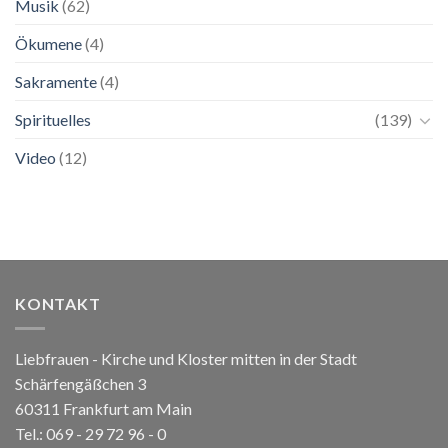
Musik
(62)
Ökumene
(4)
Sakramente
(4)
Spirituelles
(139)
Video
(12)
KONTAKT
Liebfrauen - Kirche und Kloster mitten in der Stadt
Schärfengäßchen 3
60311 Frankfurt am Main
Tel.:
069 - 29 72 96 - 0