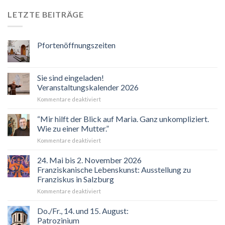
LETZTE BEITRÄGE
Pfortenöffnungszeiten
Sie sind eingeladen!
Veranstaltungskalender 2026
für
Kommentare deaktiviert
Sie
sind
“Mir hilft der Blick auf Maria. Ganz unkompliziert.
eingeladen!
Wie zu einer Mutter.”
Veranstaltungskalender
für
Kommentare deaktiviert
2026
“Mir
hilft
24. Mai bis 2. November 2026
der
Franziskanische Lebenskunst: Ausstellung zu
Blick
Franziskus in Salzburg
auf
für
Kommentare deaktiviert
Maria.
24.
Ganz
Mai
unkompliziert.
Do./Fr., 14. und 15. August:
bis
Wie
Patrozinium
2.