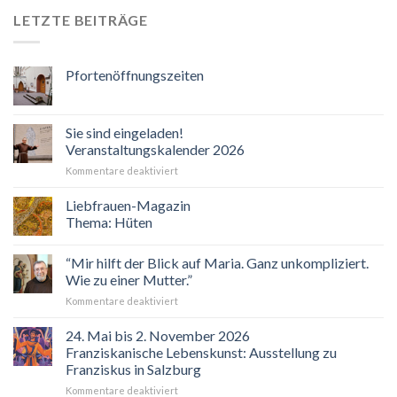
LETZTE BEITRÄGE
Pfortenöffnungszeiten
Sie sind eingeladen!
Veranstaltungskalender 2026
für
Kommentare deaktiviert
Sie
sind
Liebfrauen-Magazin
eingeladen!
Thema: Hüten
Veranstaltungskalender
2026
“Mir hilft der Blick auf Maria. Ganz unkompliziert.
Wie zu einer Mutter.”
für
Kommentare deaktiviert
“Mir
hilft
24. Mai bis 2. November 2026
der
Franziskanische Lebenskunst: Ausstellung zu
Blick
Franziskus in Salzburg
auf
für
Kommentare deaktiviert
Maria.