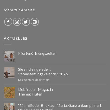
Mehr zur Anreise
AKTUELLES
Pfortenöffnungszeiten
Sie sind eingeladen!
Veranstaltungskalender 2026
für
Kommentare deaktiviert
Sie
sind
Liebfrauen-Magazin
eingeladen!
Thema: Hüten
Veranstaltungskalender
2026
“Mir hilft der Blick auf Maria. Ganz unkompliziert.
Wie zu einer Mutter.”