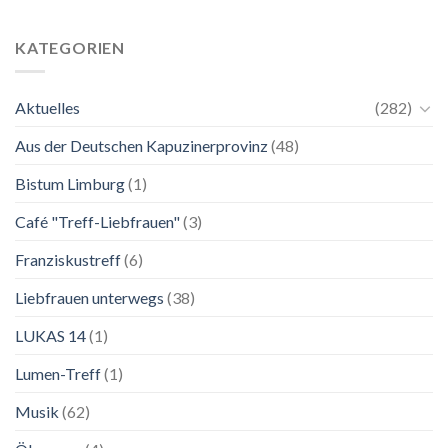
24.
Ganz
Mai
unkompliziert.
bis
Wie
KATEGORIEN
2.
zu
November
einer
2026
Mutter.”
Aktuelles
(282)
Franziskanische
Lebenskunst:
Aus der Deutschen Kapuzinerprovinz
(48)
Ausstellung
zu
Franziskus
Bistum Limburg
(1)
in
Salzburg
Café "Treff-Liebfrauen"
(3)
Franziskustreff
(6)
Liebfrauen unterwegs
(38)
LUKAS 14
(1)
Lumen-Treff
(1)
Musik
(62)