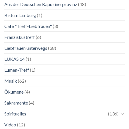
Aus der Deutschen Kapuzinerprovinz
(48)
Ausstellung
zu
Franziskus
Bistum Limburg
(1)
in
Salzburg
Café "Treff-Liebfrauen"
(3)
Franziskustreff
(6)
Liebfrauen unterwegs
(38)
LUKAS 14
(1)
Lumen-Treff
(1)
Musik
(62)
Ökumene
(4)
Sakramente
(4)
Spirituelles
(136)
Video
(12)