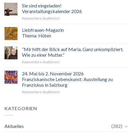
Sie sind eingeladen!
Veranstaltungskalender 2026
für
Kommentare deaktiviert
Sie
sind
Liebfrauen-Magazin
eingeladen!
Thema: Hüten
Veranstaltungskalender
2026
“Mir hilft der Blick auf Maria. Ganz unkompliziert.
Wie zu einer Mutter.”
für
Kommentare deaktiviert
“Mir
hilft
24. Mai bis 2. November 2026
der
Franziskanische Lebenskunst: Ausstellung zu
Blick
Franziskus in Salzburg
auf
für
Kommentare deaktiviert
Maria.
24.
Ganz
Mai
unkompliziert.
bis
Wie
KATEGORIEN
2.
zu
November
einer
2026
Mutter.”
Aktuelles
(282)
Franziskanische
Lebenskunst: