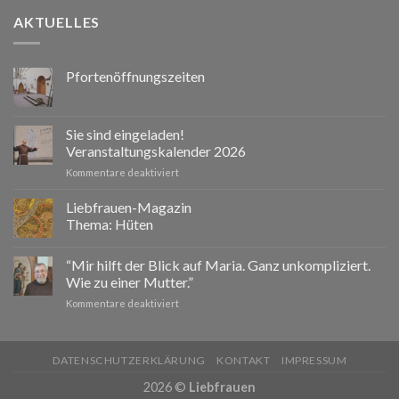
AKTUELLES
Pfortenöffnungszeiten
Sie sind eingeladen!
Veranstaltungskalender 2026
für
Kommentare deaktiviert
Sie
sind
Liebfrauen-Magazin
eingeladen!
Thema: Hüten
Veranstaltungskalender
2026
“Mir hilft der Blick auf Maria. Ganz unkompliziert.
Wie zu einer Mutter.”
für
Kommentare deaktiviert
“Mir
hilft
der
DATENSCHUTZERKLÄRUNG
KONTAKT
IMPRESSUM
Blick
auf
2026 ©
Liebfrauen
Maria.