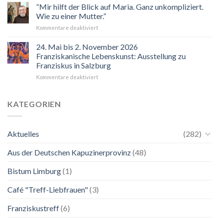
“Mir hilft der Blick auf Maria. Ganz unkompliziert.
Wie zu einer Mutter.”
für
Kommentare deaktiviert
“Mir
hilft
24. Mai bis 2. November 2026
der
Franziskanische Lebenskunst: Ausstellung zu
Blick
Franziskus in Salzburg
auf
für
Kommentare deaktiviert
Maria.
24.
Ganz
Mai
unkompliziert.
bis
Wie
KATEGORIEN
2.
zu
November
einer
2026
Mutter.”
Aktuelles
(282)
Franziskanische
Lebenskunst:
Aus der Deutschen Kapuzinerprovinz
(48)
Ausstellung
zu
Franziskus
Bistum Limburg
(1)
in
Salzburg
Café "Treff-Liebfrauen"
(3)
Franziskustreff
(6)