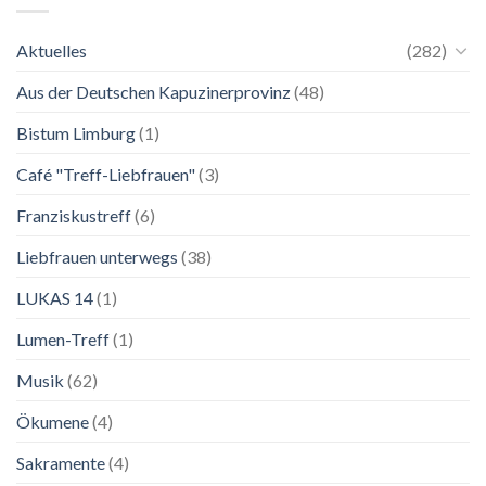
November
einer
2026
Mutter.”
Aktuelles
(282)
Franziskanische
Lebenskunst:
Aus der Deutschen Kapuzinerprovinz
(48)
Ausstellung
zu
Franziskus
Bistum Limburg
(1)
in
Salzburg
Café "Treff-Liebfrauen"
(3)
Franziskustreff
(6)
Liebfrauen unterwegs
(38)
LUKAS 14
(1)
Lumen-Treff
(1)
Musik
(62)
Ökumene
(4)
Sakramente
(4)