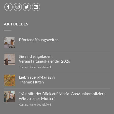
AKTUELLES
Pfortenöffnungszeiten
Sie sind eingeladen!
Veranstaltungskalender 2026
für
Kommentare deaktiviert
Sie
sind
Liebfrauen-Magazin
eingeladen!
Thema: Hüten
Veranstaltungskalender
2026
“Mir hilft der Blick auf Maria. Ganz unkompliziert.
Wie zu einer Mutter.”
für
Kommentare deaktiviert
“Mir
hilft