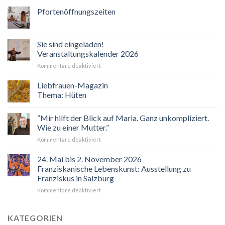
Pfortenöffnungszeiten
Sie sind eingeladen!
Veranstaltungskalender 2026
für
Kommentare deaktiviert
Sie
sind
Liebfrauen-Magazin
eingeladen!
Thema: Hüten
Veranstaltungskalender
2026
“Mir hilft der Blick auf Maria. Ganz unkompliziert.
Wie zu einer Mutter.”
für
Kommentare deaktiviert
“Mir
hilft
24. Mai bis 2. November 2026
der
Franziskanische Lebenskunst: Ausstellung zu
Blick
Franziskus in Salzburg
auf
für
Kommentare deaktiviert
Maria.
24.
Ganz
Mai
unkompliziert.
bis
Wie
KATEGORIEN
2.
zu