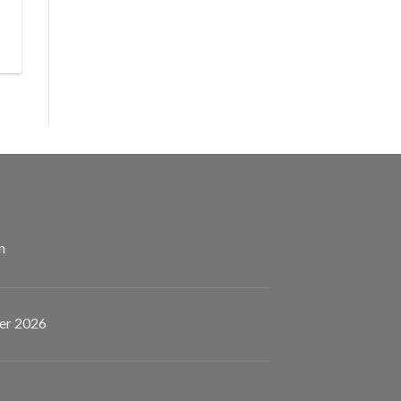
n
er 2026
eladen!