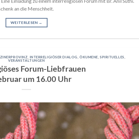
ine Einladung zu einem interreligiösen Forum mit Br. Anil Suthi.
schenk an die Menschheit.
WEITERLESEN
→
UZINERPROVINZ
,
INTERRELIGIÖSER DIALOG
,
ÖKUMENE
,
SPIRITUELLES
,
VERANSTALTUNGEN
igiöses Forum-Liebfrauen
Februar um 16.00 Uhr