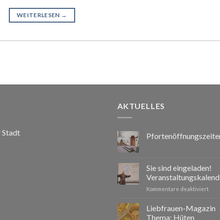
WEITERLESEN
→
AKTUELLES
r Stadt
Pfortenöffnungszeite
Sie sind eingeladen!
Veranstaltungskalend
für
Kommentare deaktiviert
Sie
sind
Liebfrauen-Magazin
eing
Thema: Hüten