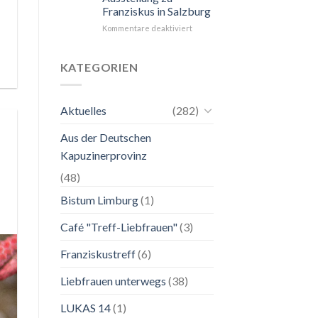
Franziskus in Salzburg
unkompliziert.
Wie
für
Kommentare deaktiviert
zu
24.
einer
Mai
Mutter.”
bis
KATEGORIEN
2.
November
2026
Aktuelles
(282)
Franziskanische
Lebenskunst:
Aus der Deutschen
Ausstellung
zu
Kapuzinerprovinz
Franziskus
in
(48)
Salzburg
Bistum Limburg
(1)
Café "Treff-Liebfrauen"
(3)
Franziskustreff
(6)
Liebfrauen unterwegs
(38)
LUKAS 14
(1)