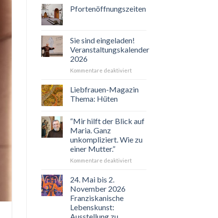
Pfortenöffnungszeiten
Sie sind eingeladen!
Veranstaltungskalender
2026
für
Kommentare deaktiviert
Sie
sind
Liebfrauen-Magazin
eingeladen!
Thema: Hüten
Veranstaltungskalender
2026
“Mir hilft der Blick auf
Maria. Ganz
unkompliziert. Wie zu
einer Mutter.”
für
Kommentare deaktiviert
“Mir
hilft
24. Mai bis 2.
der
November 2026
Blick
Franziskanische
auf
Lebenskunst:
Maria.
Ausstellung zu
Ganz