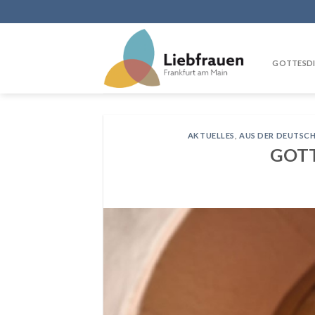
Skip
to
content
GOTTESDI
AKTUELLES
,
AUS DER DEUTSC
GOT