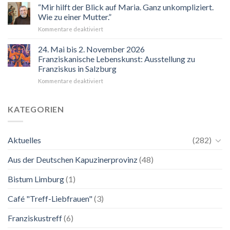
“Mir hilft der Blick auf Maria. Ganz unkompliziert.
Wie zu einer Mutter.”
für
Kommentare deaktiviert
“Mir
hilft
24. Mai bis 2. November 2026
der
Franziskanische Lebenskunst: Ausstellung zu
Blick
Franziskus in Salzburg
auf
für
Kommentare deaktiviert
Maria.
24.
Ganz
Mai
unkompliziert.
bis
Wie
KATEGORIEN
2.
zu
November
einer
2026
Mutter.”
Aktuelles
(282)
Franziskanische
Lebenskunst:
Aus der Deutschen Kapuzinerprovinz
(48)
Ausstellung
zu
Franziskus
Bistum Limburg
(1)
in
Salzburg
Café "Treff-Liebfrauen"
(3)
Franziskustreff
(6)