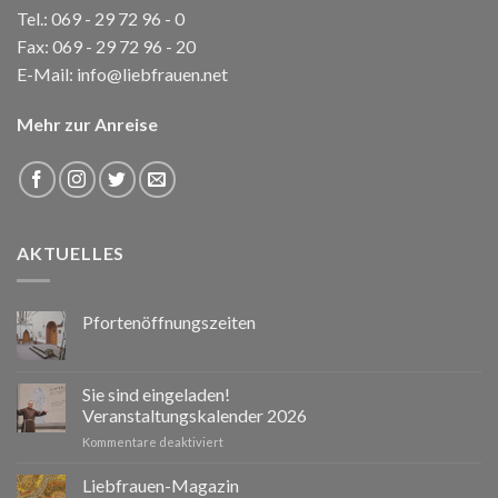
Tel.:
069 - 29 72 96 - 0
Fax: 069 - 29 72 96 - 20
E-Mail:
info@liebfrauen.net
Mehr zur Anreise
AKTUELLES
Pfortenöffnungszeiten
Sie sind eingeladen!
Veranstaltungskalender 2026
für
Kommentare deaktiviert
Sie
sind
Liebfrauen-Magazin
eingeladen!