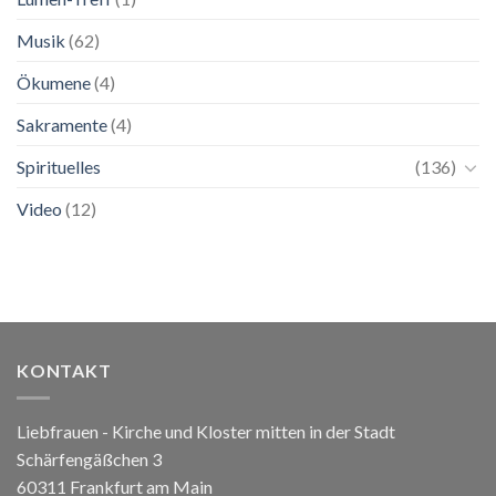
Musik
(62)
Ökumene
(4)
Sakramente
(4)
Spirituelles
(136)
Video
(12)
KONTAKT
Liebfrauen - Kirche und Kloster mitten in der Stadt
Schärfengäßchen 3
60311 Frankfurt am Main