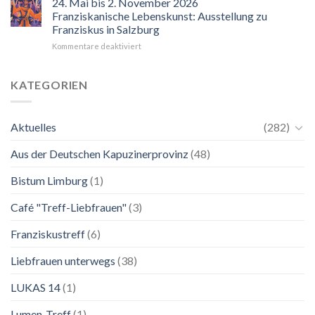
24. Mai bis 2. November 2026
der
Franziskanische Lebenskunst: Ausstellung zu
Blick
Franziskus in Salzburg
auf
für
Kommentare deaktiviert
Maria.
24.
Ganz
Mai
unkompliziert.
bis
Wie
KATEGORIEN
2.
zu
November
einer
2026
Mutter.”
Aktuelles
(282)
Franziskanische
Lebenskunst:
Aus der Deutschen Kapuzinerprovinz
(48)
Ausstellung
zu
Franziskus
Bistum Limburg
(1)
in
Salzburg
Café "Treff-Liebfrauen"
(3)
Franziskustreff
(6)
Liebfrauen unterwegs
(38)
LUKAS 14
(1)
Lumen-Treff
(1)