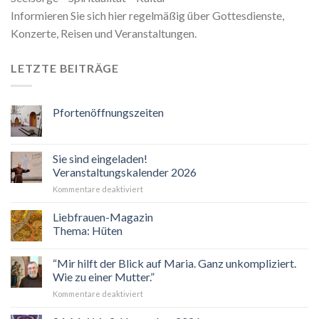
Informieren Sie sich hier regelmäßig über Gottesdienste,
Konzerte, Reisen und Veranstaltungen.
LETZTE BEITRÄGE
Pfortenöffnungszeiten
Sie sind eingeladen!
Veranstaltungskalender 2026
für
Kommentare deaktiviert
Sie
sind
Liebfrauen-Magazin
eingeladen!
Thema: Hüten
Veranstaltungskalender
2026
“Mir hilft der Blick auf Maria. Ganz unkompliziert.
Wie zu einer Mutter.”
für
Kommentare deaktiviert
“Mir
hilft