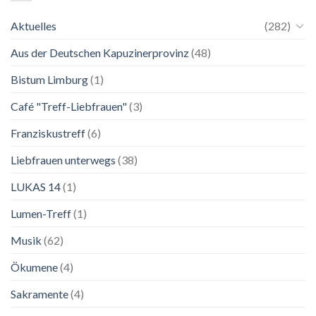
November
einer
2026
Mutter.”
Aktuelles
(282)
Franziskanische
Lebenskunst:
Aus der Deutschen Kapuzinerprovinz
(48)
Ausstellung
zu
Franziskus
Bistum Limburg
(1)
in
Salzburg
Café "Treff-Liebfrauen"
(3)
Franziskustreff
(6)
Liebfrauen unterwegs
(38)
LUKAS 14
(1)
Lumen-Treff
(1)
Musik
(62)
Ökumene
(4)
Sakramente
(4)