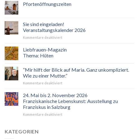
Pfortenöffnungszeiten
Sie sind eingeladen!
Veranstaltungskalender 2026
für
Kommentare deaktiviert
Sie
sind
Liebfrauen-Magazin
eingeladen!
Thema: Hüten
Veranstaltungskalender
2026
“Mir hilft der Blick auf Maria. Ganz unkompliziert.
Wie zu einer Mutter.”
für
Kommentare deaktiviert
“Mir
hilft
24. Mai bis 2. November 2026
der
Franziskanische Lebenskunst: Ausstellung zu
Blick
Franziskus in Salzburg
auf
für
Kommentare deaktiviert
Maria.
24.
Ganz
Mai
unkompliziert.
bis
Wie
KATEGORIEN
2.
zu