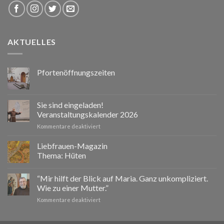
AKTUELLES
Pfortenöffnungszeiten
Sie sind eingeladen!
Veranstaltungskalender 2026
für
Kommentare deaktiviert
Sie
sind
Liebfrauen-Magazin
eingeladen!
Thema: Hüten
Veranstaltungskalender
2026
“Mir hilft der Blick auf Maria. Ganz unkompliziert.
Wie zu einer Mutter.”
für
Kommentare deaktiviert
“Mir
hilft