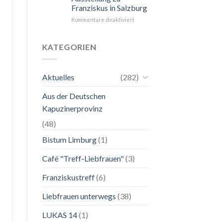
Franziskus in Salzburg
unkompliziert.
Wie
für
Kommentare deaktiviert
zu
24.
einer
Mai
Mutter.”
bis
KATEGORIEN
2.
November
2026
Aktuelles
(282)
Franziskanische
Lebenskunst:
Aus der Deutschen
Ausstellung
zu
Kapuzinerprovinz
Franziskus
in
(48)
Salzburg
Bistum Limburg
(1)
Café "Treff-Liebfrauen"
(3)
Franziskustreff
(6)
Liebfrauen unterwegs
(38)
LUKAS 14
(1)