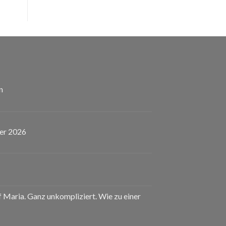
n
er 2026
eladen!
nstaltungskalender
uf Maria. Ganz unkompliziert. Wie zu einer