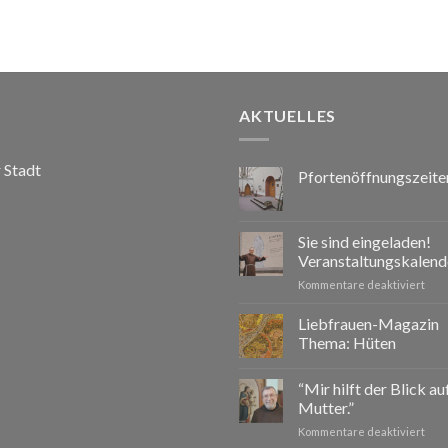
AKTUELLES
r Stadt
Pfortenöffnungszeite
Sie sind eingeladen!
Veranstaltungskalend
für
Kommentare deaktiviert
Sie
sind
Liebfrauen-Magazin
eing
Thema: Hüten
Vera
2026
“Mir hilft der Blick a
Mutter.”
für
Kommentare deaktiviert
“Mir