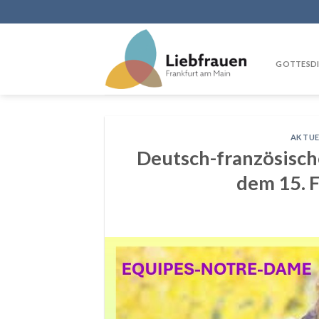
Skip
to
content
GOTTESDI
AKTUE
Deutsch-französische
dem 15. 