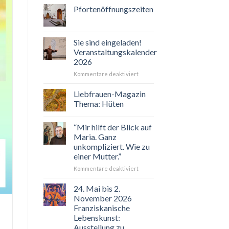
Pfortenöffnungszeiten
Sie sind eingeladen!
Veranstaltungskalender
2026
für
Kommentare deaktiviert
Sie
sind
Liebfrauen-Magazin
eingeladen!
Thema: Hüten
Veranstaltungskalender
2026
“Mir hilft der Blick auf
Maria. Ganz
unkompliziert. Wie zu
einer Mutter.”
für
Kommentare deaktiviert
“Mir
hilft
24. Mai bis 2.
der
November 2026
Blick
Franziskanische
auf
Lebenskunst:
Maria.
Ausstellung zu
Ganz