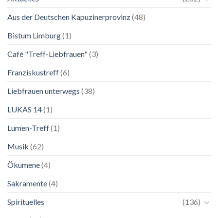
Lebenskunst:
Aus der Deutschen Kapuzinerprovinz
(48)
Ausstellung
zu
Franziskus
Bistum Limburg
(1)
in
Salzburg
Café "Treff-Liebfrauen"
(3)
Franziskustreff
(6)
Liebfrauen unterwegs
(38)
LUKAS 14
(1)
Lumen-Treff
(1)
Musik
(62)
Ökumene
(4)
Sakramente
(4)
Spirituelles
(136)