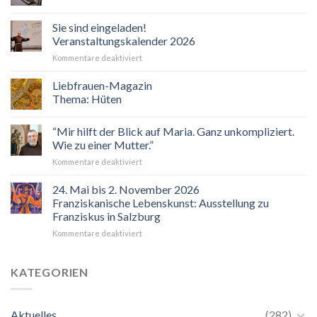
Sie sind eingeladen!
Veranstaltungskalender 2026
für
Kommentare deaktiviert
Sie
sind
Liebfrauen-Magazin
eingeladen!
Thema: Hüten
Veranstaltungskalender
2026
“Mir hilft der Blick auf Maria. Ganz unkompliziert.
Wie zu einer Mutter.”
für
Kommentare deaktiviert
“Mir
hilft
24. Mai bis 2. November 2026
der
Franziskanische Lebenskunst: Ausstellung zu
Blick
Franziskus in Salzburg
auf
für
Kommentare deaktiviert
Maria.
24.
Ganz
Mai
unkompliziert.
bis
Wie
KATEGORIEN
2.
zu
November
einer
2026
Mutter.”
Aktuelles
(282)
Franziskanische