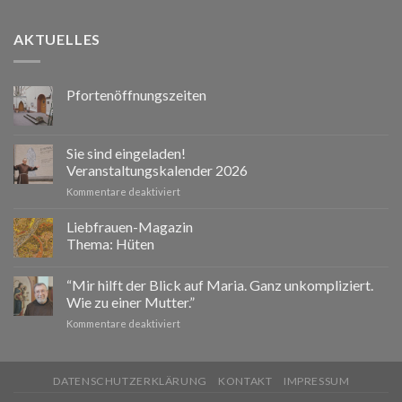
AKTUELLES
Pfortenöffnungszeiten
Sie sind eingeladen!
Veranstaltungskalender 2026
für
Kommentare deaktiviert
Sie
sind
Liebfrauen-Magazin
eingeladen!
Thema: Hüten
Veranstaltungskalender
2026
“Mir hilft der Blick auf Maria. Ganz unkompliziert.
Wie zu einer Mutter.”
für
Kommentare deaktiviert
“Mir
hilft
der
DATENSCHUTZERKLÄRUNG
KONTAKT
IMPRESSUM
Blick
auf