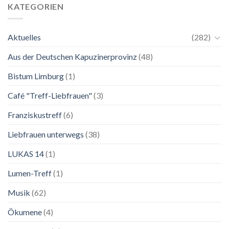
bis
Wie
KATEGORIEN
2.
zu
November
einer
2026
Mutter.”
Aktuelles
(282)
Franziskanische
Lebenskunst:
Aus der Deutschen Kapuzinerprovinz
(48)
Ausstellung
zu
Franziskus
Bistum Limburg
(1)
in
Salzburg
Café "Treff-Liebfrauen"
(3)
Franziskustreff
(6)
Liebfrauen unterwegs
(38)
LUKAS 14
(1)
Lumen-Treff
(1)
Musik
(62)
Ökumene
(4)