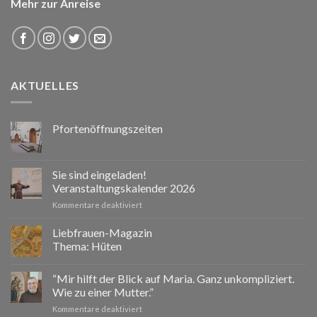
Mehr zur Anreise
AKTUELLES
Pfortenöffnungszeiten
Sie sind eingeladen!
Veranstaltungskalender 2026
für
Kommentare deaktiviert
Sie
sind
Liebfrauen-Magazin
eingeladen!
Thema: Hüten
Veranstaltungskalender
2026
“Mir hilft der Blick auf Maria. Ganz unkompliziert.
Wie zu einer Mutter.”
für
Kommentare deaktiviert