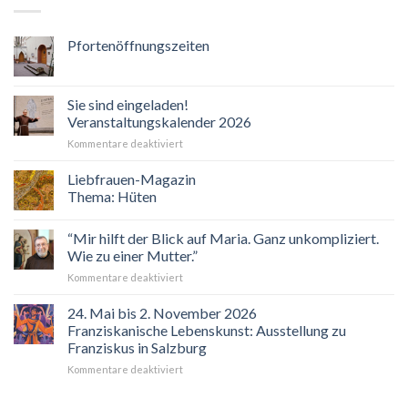
Pfortenöffnungszeiten
Sie sind eingeladen!
Veranstaltungskalender 2026
für
Kommentare deaktiviert
Sie
sind
Liebfrauen-Magazin
eingeladen!
Thema: Hüten
Veranstaltungskalender
2026
“Mir hilft der Blick auf Maria. Ganz unkompliziert.
Wie zu einer Mutter.”
für
Kommentare deaktiviert
“Mir
hilft
24. Mai bis 2. November 2026
der
Franziskanische Lebenskunst: Ausstellung zu
Blick
Franziskus in Salzburg
auf
für
Kommentare deaktiviert
Maria.
24.
Ganz
Mai
unkompliziert.