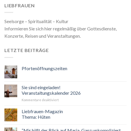
LIEBFRAUEN
Seelsorge – Spiritualität – Kultur
Informieren Sie sich hier regelmäßig über Gottesdienste,
Konzerte, Reisen und Veranstaltungen.
LETZTE BEITRÄGE
Pfortenöffnungszeiten
Sie sind eingeladen!
Veranstaltungskalender 2026
für
Kommentare deaktiviert
Sie
sind
Liebfrauen-Magazin
eingeladen!
Thema: Hüten
Veranstaltungskalender
2026
“Mir hilft der Blick auf Maria. Ganz unkompliziert.