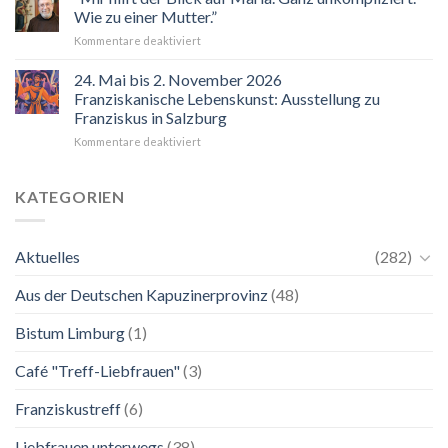
Wie zu einer Mutter.”
für
Kommentare deaktiviert
“Mir
hilft
24. Mai bis 2. November 2026
der
Franziskanische Lebenskunst: Ausstellung zu
Blick
Franziskus in Salzburg
auf
für
Kommentare deaktiviert
Maria.
24.
Ganz
Mai
unkompliziert.
bis
Wie
KATEGORIEN
2.
zu
November
einer
2026
Mutter.”
Aktuelles
(282)
Franziskanische
Lebenskunst:
Aus der Deutschen Kapuzinerprovinz
(48)
Ausstellung
zu
Franziskus
Bistum Limburg
(1)
in
Salzburg
Café "Treff-Liebfrauen"
(3)
Franziskustreff
(6)
Liebfrauen unterwegs
(38)