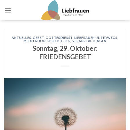
Skip
to
content
AKTUELLES
,
GEBET
,
GOTTESDIENST
,
LIEBFRAUEN UNTERWEGS
,
MEDITATION
,
SPIRITUELLES
,
VERANSTALTUNGEN
Sonntag, 29. Oktober:
FRIEDENSGEBET