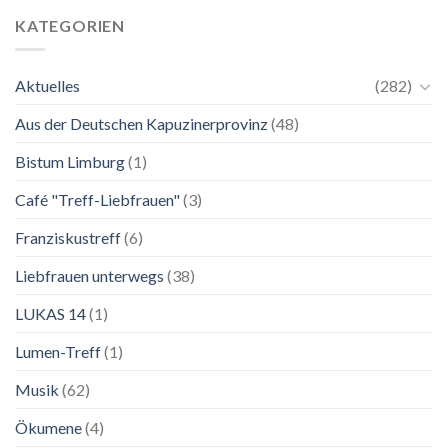
Mai
unkompliziert.
bis
Wie
KATEGORIEN
2.
zu
November
einer
2026
Mutter.”
Aktuelles
(282)
Franziskanische
Lebenskunst:
Aus der Deutschen Kapuzinerprovinz
(48)
Ausstellung
zu
Franziskus
Bistum Limburg
(1)
in
Salzburg
Café "Treff-Liebfrauen"
(3)
Franziskustreff
(6)
Liebfrauen unterwegs
(38)
LUKAS 14
(1)
Lumen-Treff
(1)
Musik
(62)
Ökumene
(4)