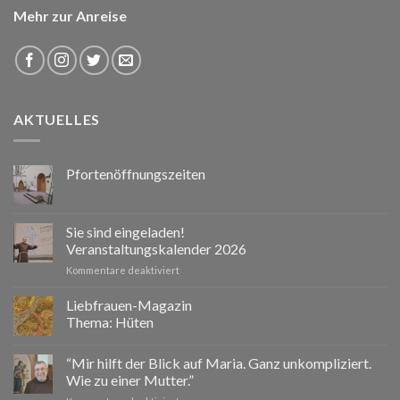
Mehr zur Anreise
AKTUELLES
Pfortenöffnungszeiten
Sie sind eingeladen!
Veranstaltungskalender 2026
für
Kommentare deaktiviert
Sie
sind
Liebfrauen-Magazin
eingeladen!
Thema: Hüten
Veranstaltungskalender
2026
“Mir hilft der Blick auf Maria. Ganz unkompliziert.
Wie zu einer Mutter.”