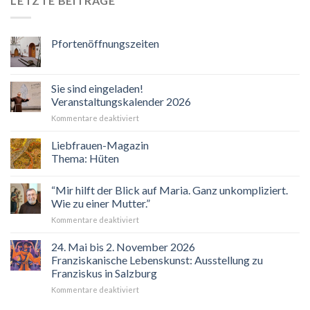
LETZTE BEITRÄGE
Pfortenöffnungszeiten
Sie sind eingeladen!
Veranstaltungskalender 2026
für
Kommentare deaktiviert
Sie
sind
Liebfrauen-Magazin
eingeladen!
Thema: Hüten
Veranstaltungskalender
2026
“Mir hilft der Blick auf Maria. Ganz unkompliziert.
Wie zu einer Mutter.”
für
Kommentare deaktiviert
“Mir
hilft
24. Mai bis 2. November 2026
der
Franziskanische Lebenskunst: Ausstellung zu
Blick
Franziskus in Salzburg
auf
für
Kommentare deaktiviert
Maria.
24.
Ganz