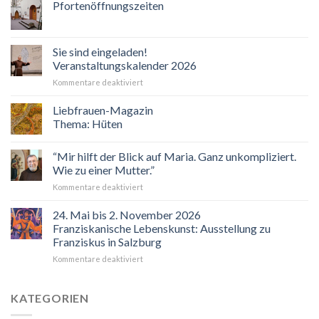
Pfortenöffnungszeiten
Sie sind eingeladen!
Veranstaltungskalender 2026
für
Kommentare deaktiviert
Sie
sind
Liebfrauen-Magazin
eingeladen!
Thema: Hüten
Veranstaltungskalender
2026
“Mir hilft der Blick auf Maria. Ganz unkompliziert.
Wie zu einer Mutter.”
für
Kommentare deaktiviert
“Mir
hilft
24. Mai bis 2. November 2026
der
Franziskanische Lebenskunst: Ausstellung zu
Blick
Franziskus in Salzburg
auf
für
Kommentare deaktiviert
Maria.
24.
Ganz
Mai
unkompliziert.
bis
Wie
KATEGORIEN
2.
zu
November