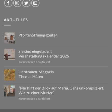
AKTUELLES
Pfortenöffnungszeiten
Sie sind eingeladen!
Veranstaltungskalender 2026
für
Kommentare deaktiviert
Sie
sind
Liebfrauen-Magazin
eingeladen!
Thema: Hüten
Veranstaltungskalender
2026
“Mir hilft der Blick auf Maria. Ganz unkompliziert.
Wie zu einer Mutter.”
für
Kommentare deaktiviert
“Mir
hilft
der