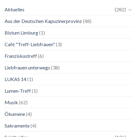
einer
2026
Mutter.”
Aktuelles
(282)
Franziskanische
Lebenskunst:
Aus der Deutschen Kapuzinerprovinz
(48)
Ausstellung
zu
Franziskus
Bistum Limburg
(1)
in
Salzburg
Café "Treff-Liebfrauen"
(3)
Franziskustreff
(6)
Liebfrauen unterwegs
(38)
LUKAS 14
(1)
Lumen-Treff
(1)
Musik
(62)
Ökumene
(4)
Sakramente
(4)