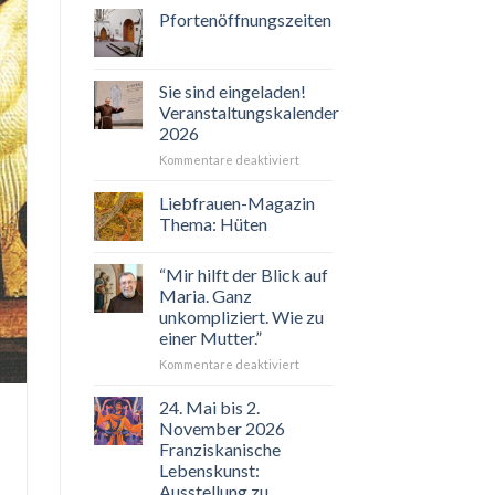
Pfortenöffnungszeiten
Sie sind eingeladen!
Veranstaltungskalender
2026
für
Kommentare deaktiviert
Sie
sind
Liebfrauen-Magazin
eingeladen!
Thema: Hüten
Veranstaltungskalender
2026
“Mir hilft der Blick auf
Maria. Ganz
unkompliziert. Wie zu
einer Mutter.”
für
Kommentare deaktiviert
“Mir
hilft
24. Mai bis 2.
der
November 2026
Blick
Franziskanische
auf
Lebenskunst:
Maria.
Ausstellung zu
Ganz