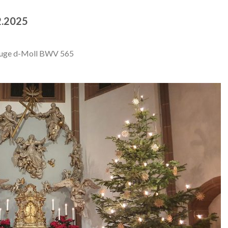
12.2025
d Fuge d-Moll BWV 565