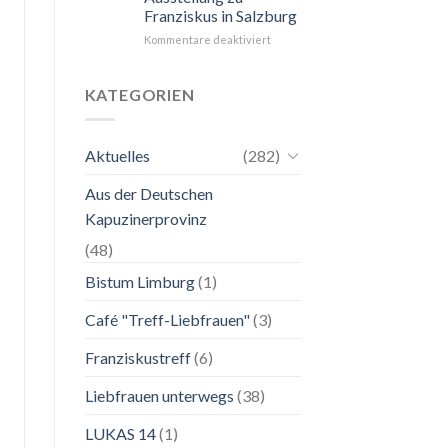
Franziskus in Salzburg
unkompliziert.
Wie
für
Kommentare deaktiviert
zu
24.
einer
Mai
Mutter.”
bis
KATEGORIEN
2.
November
2026
Aktuelles
(282)
Franziskanische
Lebenskunst:
Aus der Deutschen
Ausstellung
zu
Kapuzinerprovinz
Franziskus
in
(48)
Salzburg
Bistum Limburg
(1)
Café "Treff-Liebfrauen"
(3)
Franziskustreff
(6)
Liebfrauen unterwegs
(38)
LUKAS 14
(1)