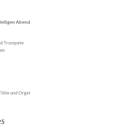
Heiligen Abend
und Trompete
uen
Flöte und Orgel
25