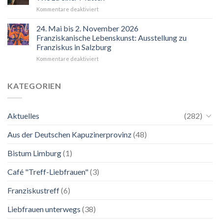
für
Kommentare deaktiviert
“Mir
hilft
24. Mai bis 2. November 2026
der
Franziskanische Lebenskunst: Ausstellung zu
Blick
Franziskus in Salzburg
auf
für
Kommentare deaktiviert
Maria.
24.
Ganz
Mai
unkompliziert.
bis
Wie
KATEGORIEN
2.
zu
November
einer
2026
Mutter.”
Aktuelles
(282)
Franziskanische
Lebenskunst:
Aus der Deutschen Kapuzinerprovinz
(48)
Ausstellung
zu
Franziskus
Bistum Limburg
(1)
in
Salzburg
Café "Treff-Liebfrauen"
(3)
Franziskustreff
(6)
Liebfrauen unterwegs
(38)