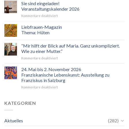
Sie sind eingeladen!
Veranstaltungskalender 2026
für
Kommentare deaktiviert
Sie
sind
Liebfrauen-Magazin
eingeladen!
Thema: Hüten
Veranstaltungskalender
2026
“Mir hilft der Blick auf Maria. Ganz unkompliziert.
Wie zu einer Mutter.”
für
Kommentare deaktiviert
“Mir
hilft
24. Mai bis 2. November 2026
der
Franziskanische Lebenskunst: Ausstellung zu
Blick
Franziskus in Salzburg
auf
für
Kommentare deaktiviert
Maria.
24.
Ganz
Mai
unkompliziert.
bis
Wie
KATEGORIEN
2.
zu
November
einer
2026
Mutter.”
Aktuelles
(282)
Franziskanische
Lebenskunst: