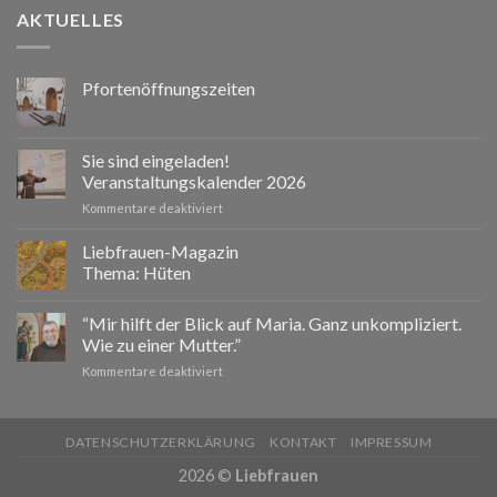
AKTUELLES
Pfortenöffnungszeiten
Sie sind eingeladen!
Veranstaltungskalender 2026
für
Kommentare deaktiviert
Sie
sind
Liebfrauen-Magazin
eingeladen!
Thema: Hüten
Veranstaltungskalender
2026
“Mir hilft der Blick auf Maria. Ganz unkompliziert.
Wie zu einer Mutter.”
für
Kommentare deaktiviert
“Mir
hilft
der
DATENSCHUTZERKLÄRUNG
KONTAKT
IMPRESSUM
Blick
auf
2026 ©
Liebfrauen
Maria.