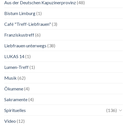
Aus der Deutschen Kapuzinerprovinz
(48)
Ausstellung
zu
Franziskus
Bistum Limburg
(1)
in
Salzburg
Café "Treff-Liebfrauen"
(3)
Franziskustreff
(6)
Liebfrauen unterwegs
(38)
LUKAS 14
(1)
Lumen-Treff
(1)
Musik
(62)
Ökumene
(4)
Sakramente
(4)
Spirituelles
(136)
Video
(12)