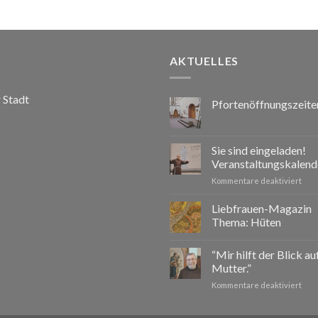
AKTUELLES
r Stadt
Pfortenöffnungszeite
Sie sind eingeladen!
Veranstaltungskalend
für
Kommentare deaktiviert
Sie
sind
Liebfrauen-Magazin
eing
Thema: Hüten
Vera
2026
“Mir hilft der Blick a
Mutter.”
für
Kommentare deaktiviert
“Mir
hilft