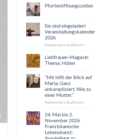
Pfortenöffnungszeiten
Sie sind eingeladen!
Veranstaltungskalender
2026
für
Kommentare deaktiviert
Sie
sind
Liebfrauen-Magazin
eingeladen!
Thema: Hüten
Veranstaltungskalender
2026
“Mir hilft der Blick auf
Maria. Ganz
unkompliziert. Wie zu
einer Mutter.”
für
Kommentare deaktiviert
“Mir
hilft
24. Mai bis 2.
der
November 2026
Blick
Franziskanische
auf
Lebenskunst:
Maria.
Ausstellung zu
Ganz