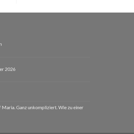
n
er 2026
eladen!
nstaltungskalender
uf Maria. Ganz unkompliziert. Wie zu einer