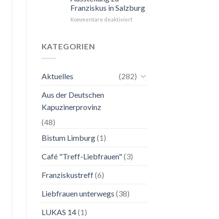
Franziskus in Salzburg
unkompliziert.
Wie
für
Kommentare deaktiviert
zu
24.
einer
Mai
Mutter.”
bis
KATEGORIEN
2.
November
2026
Aktuelles
(282)
Franziskanische
Lebenskunst:
Aus der Deutschen
Ausstellung
zu
Kapuzinerprovinz
Franziskus
in
(48)
Salzburg
Bistum Limburg
(1)
Café "Treff-Liebfrauen"
(3)
Franziskustreff
(6)
Liebfrauen unterwegs
(38)
LUKAS 14
(1)