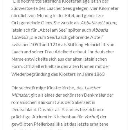
“Die hochmittelalterliche Klosteranlage ist an der
Südwestseite des Laacher Sees gelegen, vier Kilometer
nördlich von Mendig in der Eifel, und gehört zur
Ortsgemeinde Glees. Sie wurde als
Abbatia ad Lacum
,
lateinisch für „Abtei am See“, später auch
Abbatia
Lacensis
„die zum See/Laach gehörende Abtei“
zwischen 1093 und 1216 als Stiftung Heinrich II. von
Laach und seiner Frau Adelheid erbaut. Ihr deutscher
Name entwickelte sich aus der alten lateinischen
Form. Offiziell erhielt sie den alten Namen mit der
Wiederbegründung des Klosters im Jahre 1863.
Die sechstürmige Klosterkirche, das
Laacher
Münster
, gilt als eines der schönsten Denkmäler der
romanischen Baukunst aus der Salierzeit in
Deutschland. Das hier als Paradies bezeichnete
prächtige Atrium(im Kirchenbau für
Vorhof
) der
gewölbten Pfeilerbasilika ist das letzte erhaltene