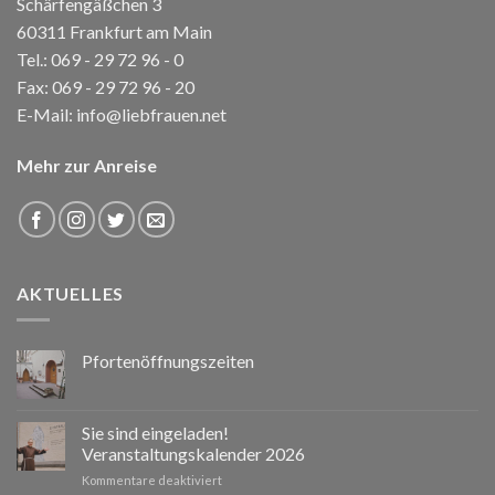
Schärfengäßchen 3
60311 Frankfurt am Main
Tel.:
069 - 29 72 96 - 0
Fax: 069 - 29 72 96 - 20
E-Mail:
info@liebfrauen.net
Mehr zur Anreise
AKTUELLES
Pfortenöffnungszeiten
Sie sind eingeladen!
Veranstaltungskalender 2026
für
Kommentare deaktiviert