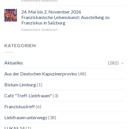
für
Kommentare deaktiviert
“Mir
hilft
24. Mai bis 2. November 2026
der
Franziskanische Lebenskunst: Ausstellung zu
Blick
Franziskus in Salzburg
auf
für
Kommentare deaktiviert
Maria.
24.
Ganz
Mai
unkompliziert.
bis
Wie
KATEGORIEN
2.
zu
November
einer
2026
Mutter.”
Aktuelles
(282)
Franziskanische
Lebenskunst:
Aus der Deutschen Kapuzinerprovinz
(48)
Ausstellung
zu
Franziskus
Bistum Limburg
(1)
in
Salzburg
Café "Treff-Liebfrauen"
(3)
Franziskustreff
(6)
Liebfrauen unterwegs
(38)
LUKAS 14
(1)