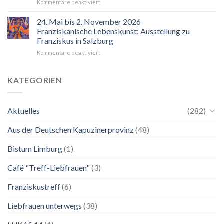
für
Kommentare deaktiviert
“Mir
hilft
24. Mai bis 2. November 2026
der
Franziskanische Lebenskunst: Ausstellung zu
Blick
Franziskus in Salzburg
auf
für
Kommentare deaktiviert
Maria.
24.
Ganz
Mai
unkompliziert.
bis
Wie
KATEGORIEN
2.
zu
November
einer
2026
Mutter.”
Aktuelles
(282)
Franziskanische
Lebenskunst:
Aus der Deutschen Kapuzinerprovinz
(48)
Ausstellung
zu
Franziskus
Bistum Limburg
(1)
in
Salzburg
Café "Treff-Liebfrauen"
(3)
Franziskustreff
(6)
Liebfrauen unterwegs
(38)