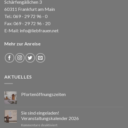
Schärfengäßchen 3
60311 Frankfurt am Main
Tel.:
069 - 29 72 96 - 0
Fax: 069 - 29 72 96 - 20
E-Mail:
info@liebfrauen.net
Mehr zur Anreise
AKTUELLES
Pfortenöffnungszeiten
Sie sind eingeladen!
Veranstaltungskalender 2026
für
Kommentare deaktiviert