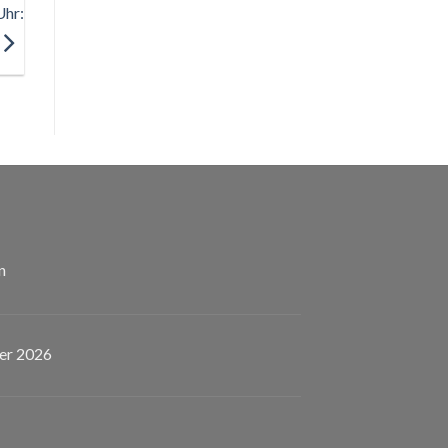
Uhr:
n
er 2026
eladen!
nstaltungskalender