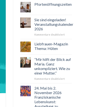
Pfortenöffnungszeiten
Sie sind eingeladen!
Veranstaltungskalender
2026
für
Kommentare deaktiviert
Sie
sind
Liebfrauen-Magazin
eingeladen!
Thema: Hüten
Veranstaltungskalender
2026
“Mir hilft der Blick auf
Maria. Ganz
unkompliziert. Wie zu
einer Mutter.”
für
Kommentare deaktiviert
“Mir
hilft
24. Mai bis 2.
der
November 2026
Blick
Franziskanische
auf
Lebenskunst:
Maria.
Ausstellung zu
Ganz