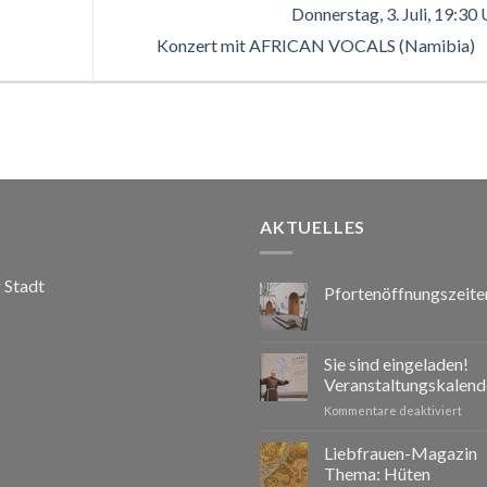
Donnerstag, 3. Juli, 19:30 
Konzert mit AFRICAN VOCALS (Namibia)
AKTUELLES
r Stadt
Pfortenöffnungszeite
Sie sind eingeladen!
Veranstaltungskalend
für
Kommentare deaktiviert
Sie
sind
Liebfrauen-Magazin
eing
Thema: Hüten
Vera