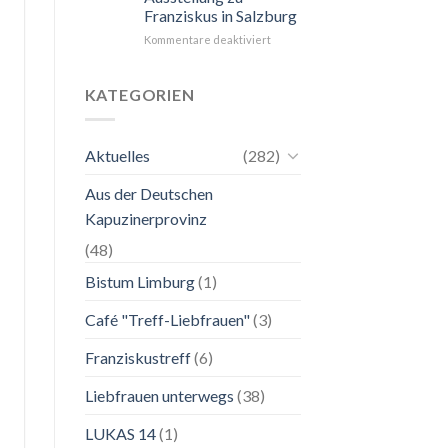
Franziskus in Salzburg
unkompliziert.
Wie
für
Kommentare deaktiviert
zu
24.
einer
Mai
Mutter.”
bis
KATEGORIEN
2.
November
2026
Aktuelles
(282)
Franziskanische
Lebenskunst:
Aus der Deutschen
Ausstellung
zu
Kapuzinerprovinz
Franziskus
in
(48)
Salzburg
Bistum Limburg
(1)
Café "Treff-Liebfrauen"
(3)
Franziskustreff
(6)
Liebfrauen unterwegs
(38)
LUKAS 14
(1)