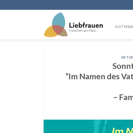
Skip
to
content
GOTTESDI
AKTUE
Sonnt
“Im Namen des Vat
– Fam