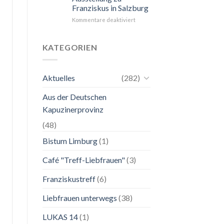
Franziskus in Salzburg
unkompliziert.
Wie
für
Kommentare deaktiviert
zu
24.
einer
Mai
Mutter.”
bis
KATEGORIEN
2.
November
2026
Aktuelles
(282)
Franziskanische
Lebenskunst:
Aus der Deutschen
Ausstellung
zu
Kapuzinerprovinz
Franziskus
in
(48)
Salzburg
Bistum Limburg
(1)
Café "Treff-Liebfrauen"
(3)
Franziskustreff
(6)
Liebfrauen unterwegs
(38)
LUKAS 14
(1)