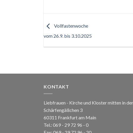
Vollfastenwoche
vom 26.9. bis 3.10.2025
KONTAKT
Liebfrauen - Kirche und Kloster mitten in de
Schärfengäßchen 3
60311 Frankfurt am Main
Tel.:
069 - 29 72 96 - 0
Fax: 069 - 29 72 96 - 20