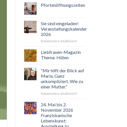
Pfortenöffnungszeiten
Sie sind eingeladen!
Veranstaltungskalender
2026
für
Kommentare deaktiviert
Sie
sind
Liebfrauen-Magazin
eingeladen!
Thema: Hüten
Veranstaltungskalender
2026
“Mir hilft der Blick auf
Maria. Ganz
unkompliziert. Wie zu
einer Mutter.”
für
Kommentare deaktiviert
“Mir
hilft
24. Mai bis 2.
der
November 2026
Blick
Franziskanische
auf
Lebenskunst:
Maria.
Ausstellung zu
Ganz