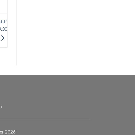
cht”
9.30
n
er 2026