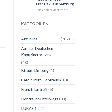
Franziskus in Salzburg
unkompliziert.
Wie
für
Kommentare deaktiviert
zu
24.
einer
Mai
Mutter.”
bis
KATEGORIEN
2.
November
2026
Aktuelles
(282)
Franziskanische
Lebenskunst:
Aus der Deutschen
Ausstellung
zu
Kapuzinerprovinz
Franziskus
in
(48)
Salzburg
Bistum Limburg
(1)
Café "Treff-Liebfrauen"
(3)
Franziskustreff
(6)
Liebfrauen unterwegs
(38)
LUKAS 14
(1)