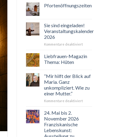
Pfortenöffnungszeiten
Sie sind eingeladen!
Veranstaltungskalender
2026
für
Kommentare deaktiviert
Sie
sind
Liebfrauen-Magazin
eingeladen!
Thema: Hüten
Veranstaltungskalender
2026
“Mir hilft der Blick auf
Maria. Ganz
unkompliziert. Wie zu
einer Mutter.”
für
Kommentare deaktiviert
“Mir
hilft
24. Mai bis 2.
der
November 2026
Blick
Franziskanische
auf
Lebenskunst:
Maria.
Ausstellung zu
Ganz