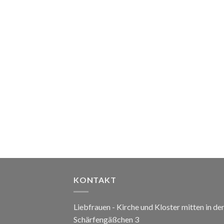
KONTAKT
Liebfrauen - Kirche und Kloster mitten in de
Schärfengäßchen 3