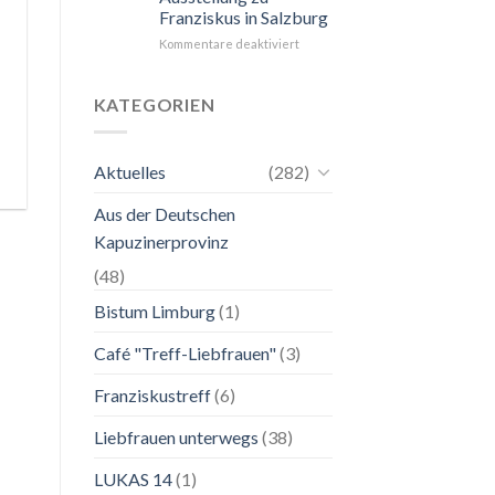
Franziskus in Salzburg
unkompliziert.
Wie
für
Kommentare deaktiviert
zu
24.
einer
Mai
Mutter.”
bis
KATEGORIEN
2.
November
2026
Aktuelles
(282)
Franziskanische
Lebenskunst:
Aus der Deutschen
Ausstellung
zu
Kapuzinerprovinz
Franziskus
in
(48)
Salzburg
Bistum Limburg
(1)
Café "Treff-Liebfrauen"
(3)
Franziskustreff
(6)
Liebfrauen unterwegs
(38)
LUKAS 14
(1)