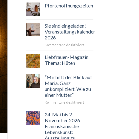
Pfortenöffnungszeiten
Sie sind eingeladen!
Veranstaltungskalender
2026
für
Kommentare deaktiviert
Sie
sind
Liebfrauen-Magazin
eingeladen!
Thema: Hüten
Veranstaltungskalender
2026
“Mir hilft der Blick auf
Maria. Ganz
unkompliziert. Wie zu
einer Mutter.”
für
Kommentare deaktiviert
“Mir
hilft
24. Mai bis 2.
der
November 2026
Blick
Franziskanische
auf
Lebenskunst:
Maria.
Ausstellung zu
Ganz