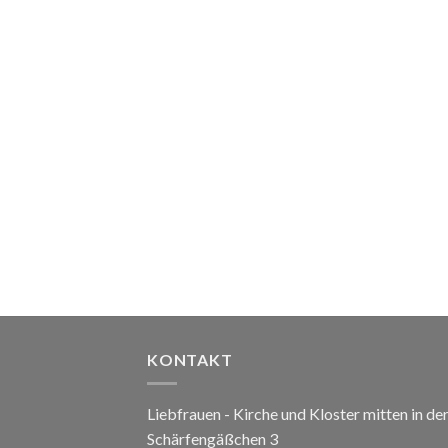
KONTAKT
Liebfrauen - Kirche und Kloster mitten in de
Schärfengäßchen 3