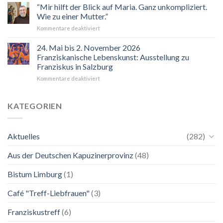
“Mir hilft der Blick auf Maria. Ganz unkompliziert.
Wie zu einer Mutter.”
für
Kommentare deaktiviert
“Mir
hilft
24. Mai bis 2. November 2026
der
Franziskanische Lebenskunst: Ausstellung zu
Blick
Franziskus in Salzburg
auf
für
Kommentare deaktiviert
Maria.
24.
Ganz
Mai
unkompliziert.
bis
Wie
KATEGORIEN
2.
zu
November
einer
2026
Mutter.”
Aktuelles
(282)
Franziskanische
Lebenskunst:
Aus der Deutschen Kapuzinerprovinz
(48)
Ausstellung
zu
Franziskus
Bistum Limburg
(1)
in
Salzburg
Café "Treff-Liebfrauen"
(3)
Franziskustreff
(6)