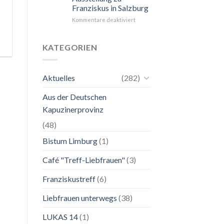
Franziskus in Salzburg
unkompliziert.
Wie
für
Kommentare deaktiviert
zu
24.
einer
Mai
Mutter.”
bis
KATEGORIEN
2.
November
2026
Aktuelles
(282)
Franziskanische
Lebenskunst:
Aus der Deutschen
Ausstellung
zu
Kapuzinerprovinz
Franziskus
in
(48)
Salzburg
Bistum Limburg
(1)
Café "Treff-Liebfrauen"
(3)
Franziskustreff
(6)
Liebfrauen unterwegs
(38)
LUKAS 14
(1)