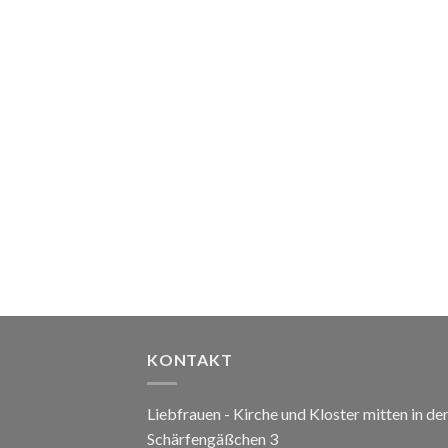
KONTAKT
Liebfrauen - Kirche und Kloster mitten in de
Schärfengäßchen 3