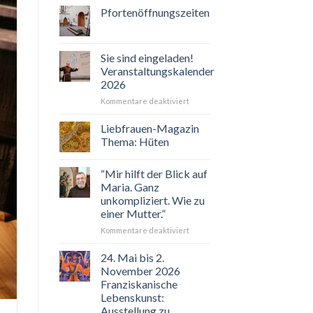
Pfortenöffnungszeiten
Sie sind eingeladen!
Veranstaltungskalender
2026
für
Kommentare deaktiviert
Sie
sind
Liebfrauen-Magazin
eingeladen!
Thema: Hüten
Veranstaltungskalender
2026
“Mir hilft der Blick auf
Maria. Ganz
unkompliziert. Wie zu
einer Mutter.”
für
Kommentare deaktiviert
“Mir
hilft
24. Mai bis 2.
der
November 2026
Blick
Franziskanische
auf
Lebenskunst:
Maria.
Ausstellung zu
Ganz