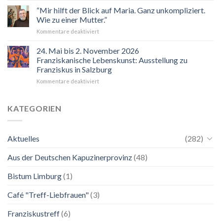
2026
“Mir hilft der Blick auf Maria. Ganz unkompliziert.
Wie zu einer Mutter.”
für
Kommentare deaktiviert
“Mir
hilft
24. Mai bis 2. November 2026
der
Franziskanische Lebenskunst: Ausstellung zu
Blick
Franziskus in Salzburg
auf
für
Kommentare deaktiviert
Maria.
24.
Ganz
Mai
unkompliziert.
bis
Wie
KATEGORIEN
2.
zu
November
einer
2026
Mutter.”
Aktuelles
(282)
Franziskanische
Lebenskunst:
Aus der Deutschen Kapuzinerprovinz
(48)
Ausstellung
zu
Franziskus
Bistum Limburg
(1)
in
Salzburg
Café "Treff-Liebfrauen"
(3)
Franziskustreff
(6)