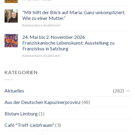
Veranstaltungskalender
2026
“Mir hilft der Blick auf Maria. Ganz unkompliziert.
Wie zu einer Mutter.”
für
Kommentare deaktiviert
“Mir
hilft
24. Mai bis 2. November 2026
der
Franziskanische Lebenskunst: Ausstellung zu
Blick
Franziskus in Salzburg
auf
für
Kommentare deaktiviert
Maria.
24.
Ganz
Mai
unkompliziert.
bis
Wie
KATEGORIEN
2.
zu
November
einer
2026
Mutter.”
Aktuelles
(282)
Franziskanische
Lebenskunst:
Aus der Deutschen Kapuzinerprovinz
(48)
Ausstellung
zu
Franziskus
Bistum Limburg
(1)
in
Salzburg
Café "Treff-Liebfrauen"
(3)