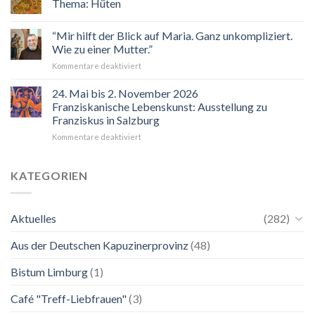
Thema: Hüten
Veranstaltungskalender
2026
“Mir hilft der Blick auf Maria. Ganz unkompliziert.
Wie zu einer Mutter.”
für
Kommentare deaktiviert
“Mir
hilft
24. Mai bis 2. November 2026
der
Franziskanische Lebenskunst: Ausstellung zu
Blick
Franziskus in Salzburg
auf
für
Kommentare deaktiviert
Maria.
24.
Ganz
Mai
unkompliziert.
bis
Wie
KATEGORIEN
2.
zu
November
einer
2026
Mutter.”
Aktuelles
(282)
Franziskanische
Lebenskunst:
Aus der Deutschen Kapuzinerprovinz
(48)
Ausstellung
zu
Franziskus
Bistum Limburg
(1)
in
Salzburg
Café "Treff-Liebfrauen"
(3)