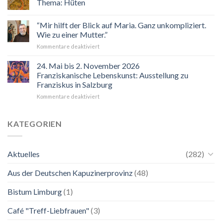
Thema: Hüten
Veranstaltungskalender
2026
“Mir hilft der Blick auf Maria. Ganz unkompliziert.
Wie zu einer Mutter.”
für
Kommentare deaktiviert
“Mir
hilft
24. Mai bis 2. November 2026
der
Franziskanische Lebenskunst: Ausstellung zu
Blick
Franziskus in Salzburg
auf
für
Kommentare deaktiviert
Maria.
24.
Ganz
Mai
unkompliziert.
bis
Wie
KATEGORIEN
2.
zu
November
einer
2026
Mutter.”
Aktuelles
(282)
Franziskanische
Lebenskunst:
Aus der Deutschen Kapuzinerprovinz
(48)
Ausstellung
zu
Franziskus
Bistum Limburg
(1)
in
Salzburg
Café "Treff-Liebfrauen"
(3)