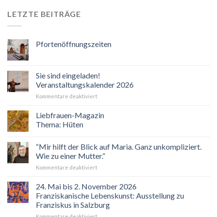
LETZTE BEITRÄGE
Pfortenöffnungszeiten
Sie sind eingeladen!
Veranstaltungskalender 2026
für
Kommentare deaktiviert
Sie
sind
Liebfrauen-Magazin
eingeladen!
Thema: Hüten
Veranstaltungskalender
2026
“Mir hilft der Blick auf Maria. Ganz unkompliziert.
Wie zu einer Mutter.”
für
Kommentare deaktiviert
“Mir
hilft
24. Mai bis 2. November 2026
der
Franziskanische Lebenskunst: Ausstellung zu
Blick
Franziskus in Salzburg
auf
für
Kommentare deaktiviert
Maria.