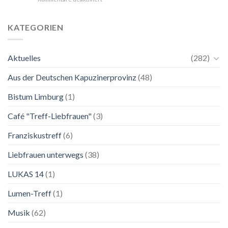
24.
Ganz
Mai
unkompliziert.
bis
Wie
KATEGORIEN
2.
zu
November
einer
2026
Mutter.”
Aktuelles
(282)
Franziskanische
Lebenskunst:
Aus der Deutschen Kapuzinerprovinz
(48)
Ausstellung
zu
Franziskus
Bistum Limburg
(1)
in
Salzburg
Café "Treff-Liebfrauen"
(3)
Franziskustreff
(6)
Liebfrauen unterwegs
(38)
LUKAS 14
(1)
Lumen-Treff
(1)
Musik
(62)