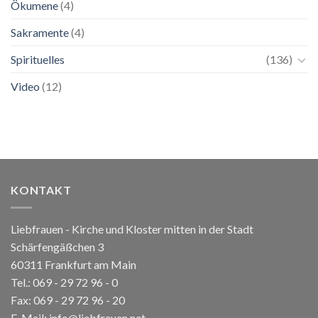
Ökumene
(4)
Sakramente
(4)
Spirituelles
(136)
Video
(12)
KONTAKT
Liebfrauen - Kirche und Kloster mitten in der Stadt
Schärfengäßchen 3
60311 Frankfurt am Main
Tel.:
069 - 29 72 96 - 0
Fax: 069 - 29 72 96 - 20
E-Mail:
info@liebfrauen.net