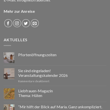
Mehr zur Anreise
AKTUELLES
Pfortenöffnungszeiten
Sie sind eingeladen!
Veranstaltungskalender 2026
für
Kommentare deaktiviert
Sie
sind
Liebfrauen-Magazin
eingeladen!
Thema: Hüten
Veranstaltungskalender
2026
“Mir hilft der Blick auf Maria. Ganz unkompliziert.