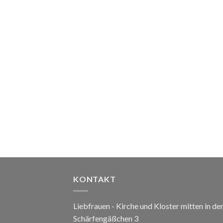
KONTAKT
Liebfrauen - Kirche und Kloster mitten in de
Schärfengäßchen 3