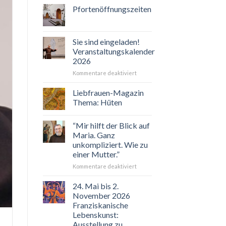
Pfortenöffnungszeiten
Sie sind eingeladen!
Veranstaltungskalender
2026
für
Kommentare deaktiviert
Sie
sind
Liebfrauen-Magazin
eingeladen!
Thema: Hüten
Veranstaltungskalender
2026
“Mir hilft der Blick auf
Maria. Ganz
unkompliziert. Wie zu
einer Mutter.”
für
Kommentare deaktiviert
“Mir
hilft
24. Mai bis 2.
der
November 2026
Blick
Franziskanische
auf
Lebenskunst:
Maria.
Ausstellung zu
Ganz