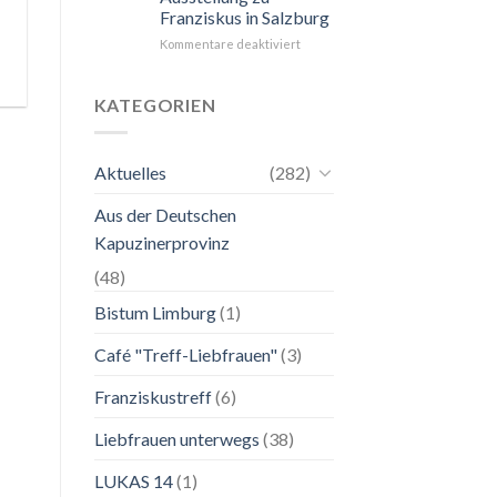
Franziskus in Salzburg
unkompliziert.
Wie
für
Kommentare deaktiviert
zu
24.
einer
Mai
Mutter.”
bis
KATEGORIEN
2.
November
2026
Aktuelles
(282)
Franziskanische
Lebenskunst:
Aus der Deutschen
Ausstellung
zu
Kapuzinerprovinz
Franziskus
in
(48)
Salzburg
Bistum Limburg
(1)
Café "Treff-Liebfrauen"
(3)
Franziskustreff
(6)
Liebfrauen unterwegs
(38)
LUKAS 14
(1)