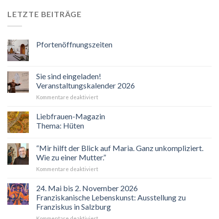
LETZTE BEITRÄGE
Pfortenöffnungszeiten
Sie sind eingeladen!
Veranstaltungskalender 2026
für
Kommentare deaktiviert
Sie
sind
Liebfrauen-Magazin
eingeladen!
Thema: Hüten
Veranstaltungskalender
2026
“Mir hilft der Blick auf Maria. Ganz unkompliziert.
Wie zu einer Mutter.”
für
Kommentare deaktiviert
“Mir
hilft
24. Mai bis 2. November 2026
der
Franziskanische Lebenskunst: Ausstellung zu
Blick
Franziskus in Salzburg
auf
für
Kommentare deaktiviert
Maria.