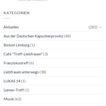
24.
Ganz
Mai
unkompliziert.
bis
Wie
KATEGORIEN
2.
zu
November
einer
2026
Mutter.”
Aktuelles
(282)
Franziskanische
Lebenskunst:
Aus der Deutschen Kapuzinerprovinz
(48)
Ausstellung
zu
Franziskus
Bistum Limburg
(1)
in
Salzburg
Café "Treff-Liebfrauen"
(3)
Franziskustreff
(6)
Liebfrauen unterwegs
(38)
LUKAS 14
(1)
Lumen-Treff
(1)
Musik
(62)