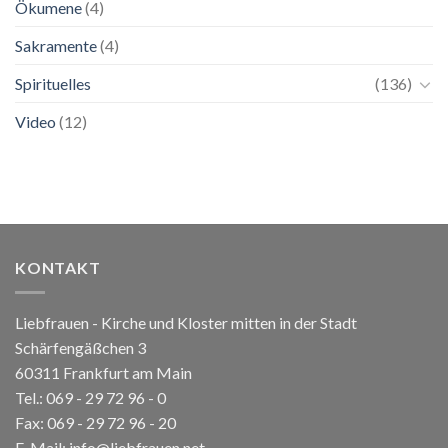
Ökumene
(4)
Sakramente
(4)
Spirituelles
(136)
Video
(12)
KONTAKT
Liebfrauen - Kirche und Kloster mitten in der Stadt
Schärfengäßchen 3
60311 Frankfurt am Main
Tel.:
069 - 29 72 96 - 0
Fax: 069 - 29 72 96 - 20
E-Mail:
info@liebfrauen.net