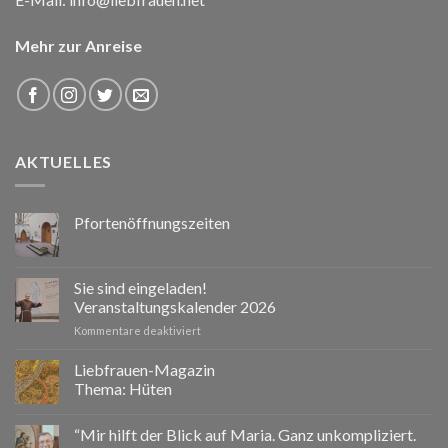
Mehr zur Anreise
AKTUELLES
Pfortenöffnungszeiten
Sie sind eingeladen!
Veranstaltungskalender 2026
für
Kommentare deaktiviert
Sie
sind
Liebfrauen-Magazin
eingeladen!
Thema: Hüten
Veranstaltungskalender
2026
“Mir hilft der Blick auf Maria. Ganz unkompliziert.