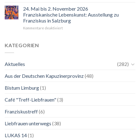
“Mir
hilft
24. Mai bis 2. November 2026
der
Franziskanische Lebenskunst: Ausstellung zu
Blick
Franziskus in Salzburg
auf
für
Kommentare deaktiviert
Maria.
24.
Ganz
Mai
unkompliziert.
bis
Wie
KATEGORIEN
2.
zu
November
einer
2026
Mutter.”
Aktuelles
(282)
Franziskanische
Lebenskunst:
Aus der Deutschen Kapuzinerprovinz
(48)
Ausstellung
zu
Franziskus
Bistum Limburg
(1)
in
Salzburg
Café "Treff-Liebfrauen"
(3)
Franziskustreff
(6)
Liebfrauen unterwegs
(38)
LUKAS 14
(1)