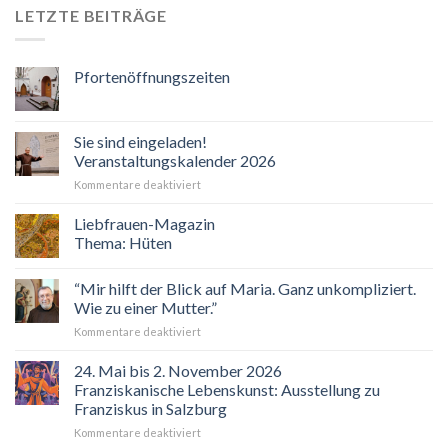
LETZTE BEITRÄGE
Pfortenöffnungszeiten
Sie sind eingeladen!
Veranstaltungskalender 2026
für
Kommentare deaktiviert
Sie
sind
Liebfrauen-Magazin
eingeladen!
Thema: Hüten
Veranstaltungskalender
2026
“Mir hilft der Blick auf Maria. Ganz unkompliziert.
Wie zu einer Mutter.”
für
Kommentare deaktiviert
“Mir
hilft
24. Mai bis 2. November 2026
der
Franziskanische Lebenskunst: Ausstellung zu
Blick
Franziskus in Salzburg
auf
für
Kommentare deaktiviert
Maria.