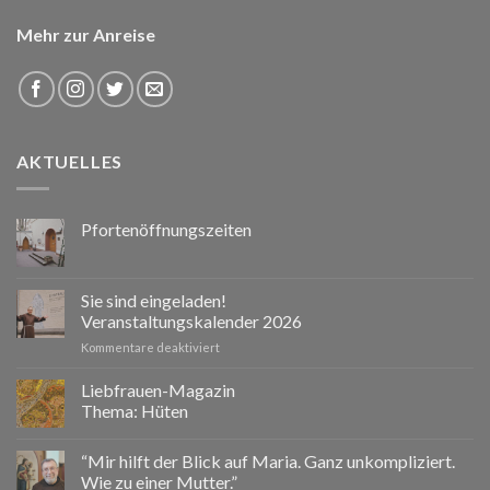
Mehr zur Anreise
AKTUELLES
Pfortenöffnungszeiten
Sie sind eingeladen!
Veranstaltungskalender 2026
für
Kommentare deaktiviert
Sie
sind
Liebfrauen-Magazin
eingeladen!
Thema: Hüten
Veranstaltungskalender
2026
“Mir hilft der Blick auf Maria. Ganz unkompliziert.
Wie zu einer Mutter.”