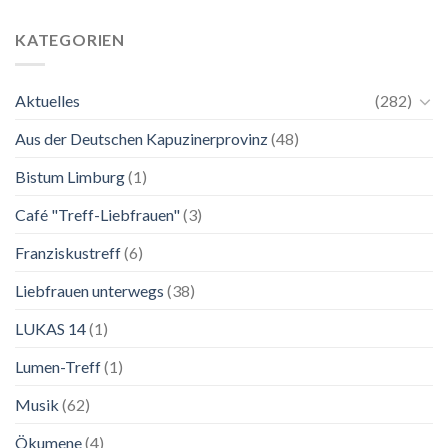
24.
Ganz
Mai
unkompliziert.
bis
Wie
KATEGORIEN
2.
zu
November
einer
2026
Mutter.”
Aktuelles
(282)
Franziskanische
Lebenskunst:
Aus der Deutschen Kapuzinerprovinz
(48)
Ausstellung
zu
Franziskus
Bistum Limburg
(1)
in
Salzburg
Café "Treff-Liebfrauen"
(3)
Franziskustreff
(6)
Liebfrauen unterwegs
(38)
LUKAS 14
(1)
Lumen-Treff
(1)
Musik
(62)
Ökumene
(4)