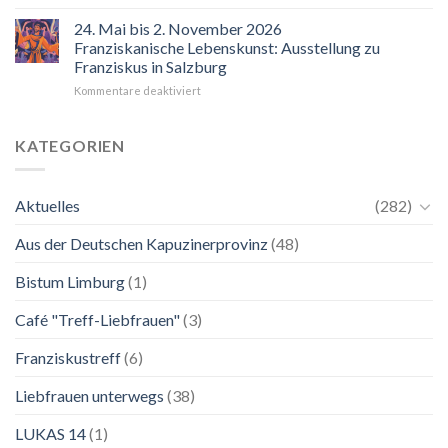
“Mir
hilft
24. Mai bis 2. November 2026
der
Franziskanische Lebenskunst: Ausstellung zu
Blick
Franziskus in Salzburg
auf
für
Kommentare deaktiviert
Maria.
24.
Ganz
Mai
unkompliziert.
bis
Wie
KATEGORIEN
2.
zu
November
einer
2026
Mutter.”
Aktuelles
(282)
Franziskanische
Lebenskunst:
Aus der Deutschen Kapuzinerprovinz
(48)
Ausstellung
zu
Franziskus
Bistum Limburg
(1)
in
Salzburg
Café "Treff-Liebfrauen"
(3)
Franziskustreff
(6)
Liebfrauen unterwegs
(38)
LUKAS 14
(1)