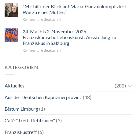
2026
“Mir hilft der Blick auf Maria. Ganz unkompliziert.
Wie zu einer Mutter.”
für
Kommentare deaktiviert
“Mir
hilft
24. Mai bis 2. November 2026
der
Franziskanische Lebenskunst: Ausstellung zu
Blick
Franziskus in Salzburg
auf
für
Kommentare deaktiviert
Maria.
24.
Ganz
Mai
unkompliziert.
bis
Wie
KATEGORIEN
2.
zu
November
einer
2026
Mutter.”
Aktuelles
(282)
Franziskanische
Lebenskunst:
Aus der Deutschen Kapuzinerprovinz
(48)
Ausstellung
zu
Franziskus
Bistum Limburg
(1)
in
Salzburg
Café "Treff-Liebfrauen"
(3)
Franziskustreff
(6)