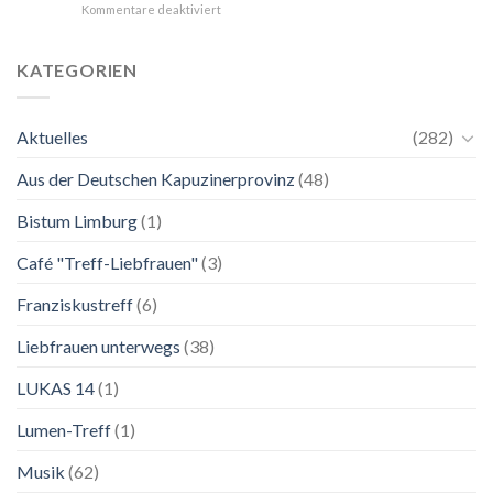
für
Kommentare deaktiviert
Maria.
24.
Ganz
Mai
unkompliziert.
bis
Wie
KATEGORIEN
2.
zu
November
einer
2026
Mutter.”
Aktuelles
(282)
Franziskanische
Lebenskunst:
Aus der Deutschen Kapuzinerprovinz
(48)
Ausstellung
zu
Franziskus
Bistum Limburg
(1)
in
Salzburg
Café "Treff-Liebfrauen"
(3)
Franziskustreff
(6)
Liebfrauen unterwegs
(38)
LUKAS 14
(1)
Lumen-Treff
(1)
Musik
(62)