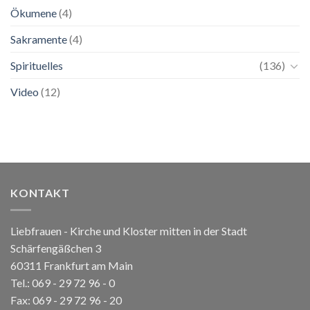
Ökumene
(4)
Sakramente
(4)
Spirituelles
(136)
Video
(12)
KONTAKT
Liebfrauen - Kirche und Kloster mitten in der Stadt
Schärfengäßchen 3
60311 Frankfurt am Main
Tel.:
069 - 29 72 96 - 0
Fax: 069 - 29 72 96 - 20