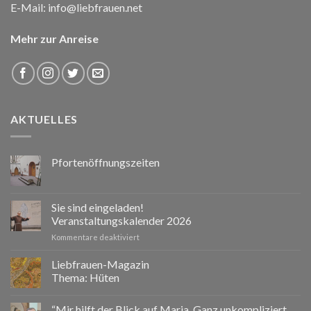
E-Mail:
info@liebfrauen.net
Mehr zur Anreise
AKTUELLES
Pfortenöffnungszeiten
Sie sind eingeladen!
Veranstaltungskalender 2026
für
Kommentare deaktiviert
Sie
sind
Liebfrauen-Magazin
eingeladen!
Thema: Hüten
Veranstaltungskalender
2026
“Mir hilft der Blick auf Maria. Ganz unkompliziert.