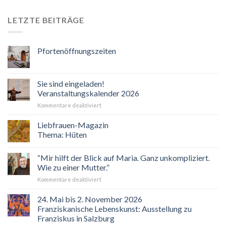
LETZTE BEITRÄGE
Pfortenöffnungszeiten
Sie sind eingeladen!
Veranstaltungskalender 2026
für
Kommentare deaktiviert
Sie
sind
Liebfrauen-Magazin
eingeladen!
Thema: Hüten
Veranstaltungskalender
2026
“Mir hilft der Blick auf Maria. Ganz unkompliziert.
Wie zu einer Mutter.”
für
Kommentare deaktiviert
“Mir
hilft
24. Mai bis 2. November 2026
der
Franziskanische Lebenskunst: Ausstellung zu
Blick
Franziskus in Salzburg
auf