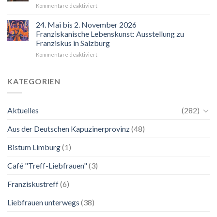
für
Kommentare deaktiviert
“Mir
hilft
24. Mai bis 2. November 2026
der
Franziskanische Lebenskunst: Ausstellung zu
Blick
Franziskus in Salzburg
auf
für
Kommentare deaktiviert
Maria.
24.
Ganz
Mai
unkompliziert.
bis
Wie
KATEGORIEN
2.
zu
November
einer
2026
Mutter.”
Aktuelles
(282)
Franziskanische
Lebenskunst:
Aus der Deutschen Kapuzinerprovinz
(48)
Ausstellung
zu
Franziskus
Bistum Limburg
(1)
in
Salzburg
Café "Treff-Liebfrauen"
(3)
Franziskustreff
(6)
Liebfrauen unterwegs
(38)