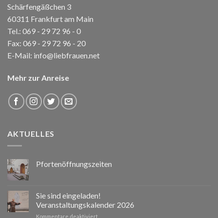
Schärfengäßchen 3
60311 Frankfurt am Main
Tel.:
069 - 29 72 96 - 0
Fax: 069 - 29 72 96 - 20
E-Mail:
info@liebfrauen.net
Mehr zur Anreise
AKTUELLES
Pfortenöffnungszeiten
Sie sind eingeladen!
Veranstaltungskalender 2026
für
Kommentare deaktiviert